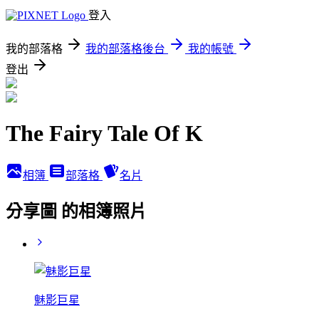
登入
我的部落格
我的部落格後台
我的帳號
登出
The Fairy Tale Of K
相簿
部落格
名片
分享圖 的相簿照片
魅影巨星