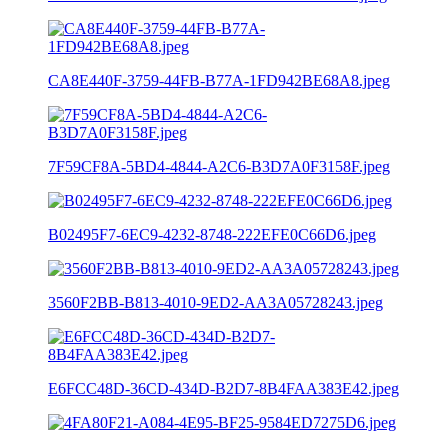
CA8E440F-3759-44FB-B77A-1FD942BE68A8.jpeg
7F59CF8A-5BD4-4844-A2C6-B3D7A0F3158F.jpeg
B02495F7-6EC9-4232-8748-222EFE0C66D6.jpeg
3560F2BB-B813-4010-9ED2-AA3A05728243.jpeg
E6FCC48D-36CD-434D-B2D7-8B4FAA383E42.jpeg