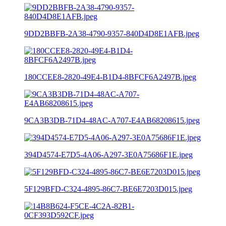
9DD2BBFB-2A38-4790-9357-840D4D8E1AFB.jpeg
180CCEE8-2820-49E4-B1D4-8BFCF6A2497B.jpeg
9CA3B3DB-71D4-48AC-A707-E4AB68208615.jpeg
394D4574-E7D5-4A06-A297-3E0A75686F1E.jpeg
5F129BFD-C324-4895-86C7-BE6E7203D015.jpeg