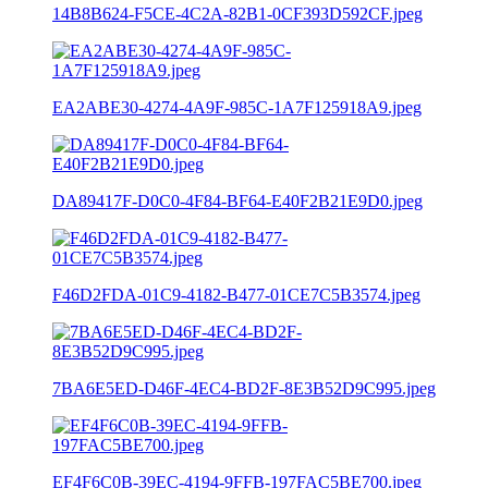
14B8B624-F5CE-4C2A-82B1-0CF393D592CF.jpeg
EA2ABE30-4274-4A9F-985C-1A7F125918A9.jpeg
DA89417F-D0C0-4F84-BF64-E40F2B21E9D0.jpeg
F46D2FDA-01C9-4182-B477-01CE7C5B3574.jpeg
7BA6E5ED-D46F-4EC4-BD2F-8E3B52D9C995.jpeg
EF4F6C0B-39EC-4194-9FFB-197FAC5BE700.jpeg