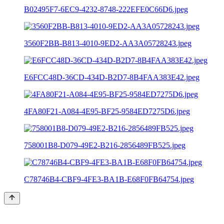
B02495F7-6EC9-4232-8748-222EFE0C66D6.jpeg
3560F2BB-B813-4010-9ED2-AA3A05728243.jpeg
E6FCC48D-36CD-434D-B2D7-8B4FAA383E42.jpeg
4FA80F21-A084-4E95-BF25-9584ED7275D6.jpeg
758001B8-D079-49E2-B216-2856489FB525.jpeg
C78746B4-CBF9-4FE3-BA1B-E68F0FB64754.jpeg