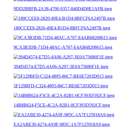
9DD2BBFB-2A38-4790-9357-840D4D8E1AFB.jpeg
180CCEE8-2820-49E4-B1D4-8BFCF6A2497B.jpeg
9CA3B3DB-71D4-48AC-A707-E4AB68208615.jpeg
394D4574-E7D5-4A06-A297-3E0A75686F1E.jpeg
5F129BFD-C324-4895-86C7-BE6E7203D015.jpeg
14B8B624-F5CE-4C2A-82B1-0CF393D592CF.jpeg
EA2ABE30-4274-4A9F-985C-1A7F125918A9.jpeg