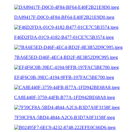
DA89417F-D0C0-4F84-BF64-E40F2B21E9D0.jpeg
F46D2FDA-01C9-4182-B477-01CE7C5B3574.jpeg
7BA6E5ED-D46F-4EC4-BD2F-8E3B52D9C995.jpeg
EF4F6C0B-39EC-4194-9FFB-197FAC5BE700.jpeg
CA8E440F-3759-44FB-B77A-1FD942BE68A8.jpeg
7F59CF8A-5BD4-4844-A2C6-B3D7A0F3158F.jpeg