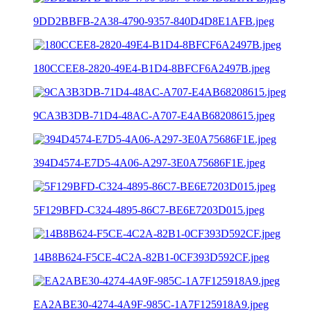
9DD2BBFB-2A38-4790-9357-840D4D8E1AFB.jpeg
180CCEE8-2820-49E4-B1D4-8BFCF6A2497B.jpeg
9CA3B3DB-71D4-48AC-A707-E4AB68208615.jpeg
394D4574-E7D5-4A06-A297-3E0A75686F1E.jpeg
5F129BFD-C324-4895-86C7-BE6E7203D015.jpeg
14B8B624-F5CE-4C2A-82B1-0CF393D592CF.jpeg
EA2ABE30-4274-4A9F-985C-1A7F125918A9.jpeg