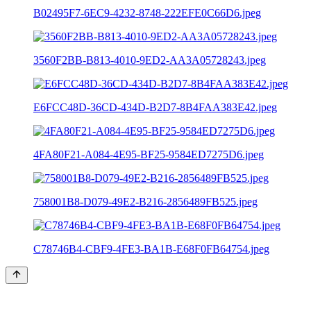
B02495F7-6EC9-4232-8748-222EFE0C66D6.jpeg
3560F2BB-B813-4010-9ED2-AA3A05728243.jpeg
E6FCC48D-36CD-434D-B2D7-8B4FAA383E42.jpeg
4FA80F21-A084-4E95-BF25-9584ED7275D6.jpeg
758001B8-D079-49E2-B216-2856489FB525.jpeg
C78746B4-CBF9-4FE3-BA1B-E68F0FB64754.jpeg