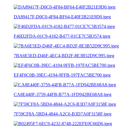
DA89417F-D0C0-4F84-BF64-E40F2B21E9D0.jpeg
F46D2FDA-01C9-4182-B477-01CE7C5B3574.jpeg
7BA6E5ED-D46F-4EC4-BD2F-8E3B52D9C995.jpeg
EF4F6C0B-39EC-4194-9FFB-197FAC5BE700.jpeg
CA8E440F-3759-44FB-B77A-1FD942BE68A8.jpeg
7F59CF8A-5BD4-4844-A2C6-B3D7A0F3158F.jpeg