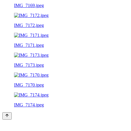
IMG_7169.jpeg
IMG_7172.jpeg
IMG_7171.jpeg
IMG_7173.jpeg
IMG_7170.jpeg
IMG_7174.jpeg