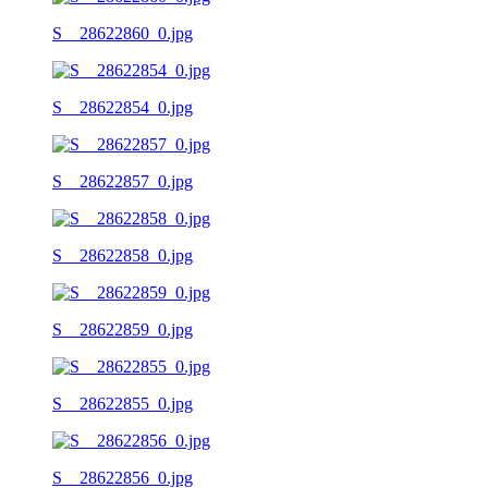
S__28622860_0.jpg
S__28622854_0.jpg
S__28622857_0.jpg
S__28622858_0.jpg
S__28622859_0.jpg
S__28622855_0.jpg
S__28622856_0.jpg