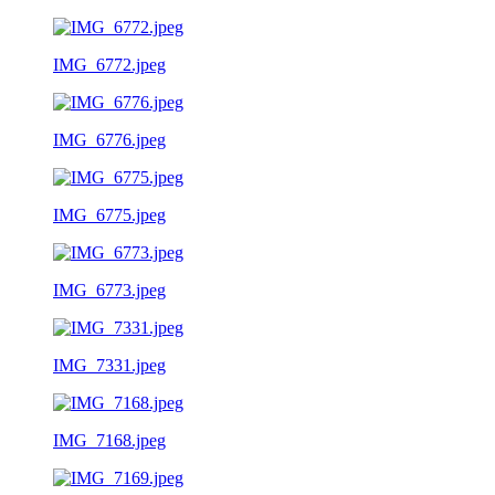
IMG_6772.jpeg
IMG_6776.jpeg
IMG_6775.jpeg
IMG_6773.jpeg
IMG_7331.jpeg
IMG_7168.jpeg