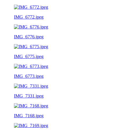
IMG_6772.jpeg
IMG_6776.jpeg
IMG_6775.jpeg
IMG_6773.jpeg
IMG_7331.jpeg
IMG_7168.jpeg