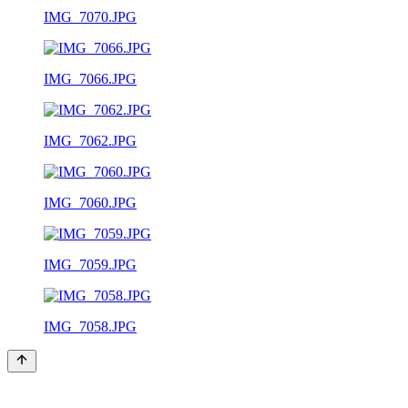
IMG_7070.JPG
IMG_7066.JPG
IMG_7062.JPG
IMG_7060.JPG
IMG_7059.JPG
IMG_7058.JPG