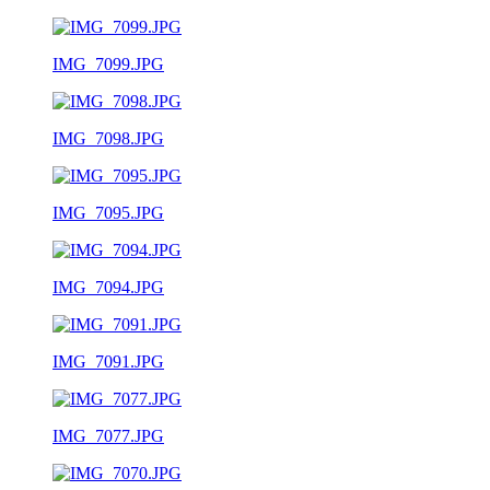
IMG_7099.JPG
IMG_7098.JPG
IMG_7095.JPG
IMG_7094.JPG
IMG_7091.JPG
IMG_7077.JPG