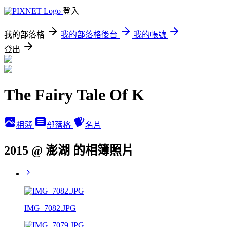
登入
我的部落格
我的部落格後台
我的帳號
登出
The Fairy Tale Of K
相簿
部落格
名片
2015 @ 澎湖 的相簿照片
IMG_7082.JPG