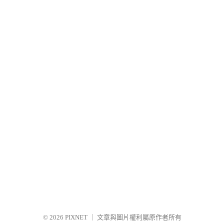
© 2026
PIXNET
｜
文章與圖片權利屬原作者所有