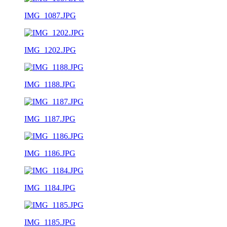
IMG_1087.JPG
IMG_1202.JPG
IMG_1188.JPG
IMG_1187.JPG
IMG_1186.JPG
IMG_1184.JPG
IMG_1185.JPG