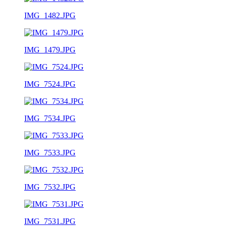
IMG_1482.JPG
IMG_1479.JPG
IMG_7524.JPG
IMG_7534.JPG
IMG_7533.JPG
IMG_7532.JPG
IMG_7531.JPG