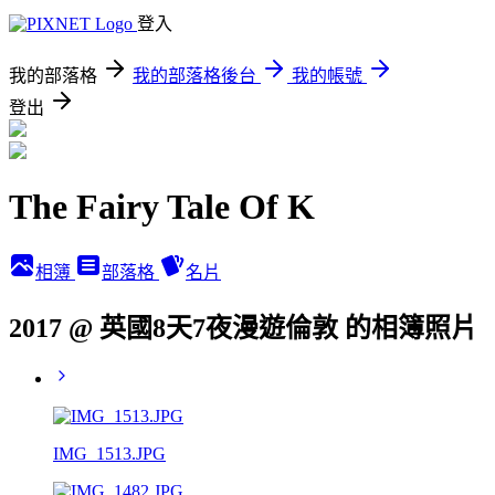
登入
我的部落格
我的部落格後台
我的帳號
登出
The Fairy Tale Of K
相簿
部落格
名片
2017 @ 英國8天7夜漫遊倫敦 的相簿照片
IMG_1513.JPG