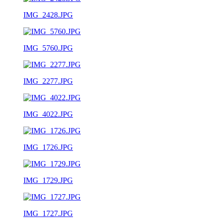
IMG_2428.JPG
IMG_5760.JPG
IMG_2277.JPG
IMG_4022.JPG
IMG_1726.JPG
IMG_1729.JPG
IMG_1727.JPG