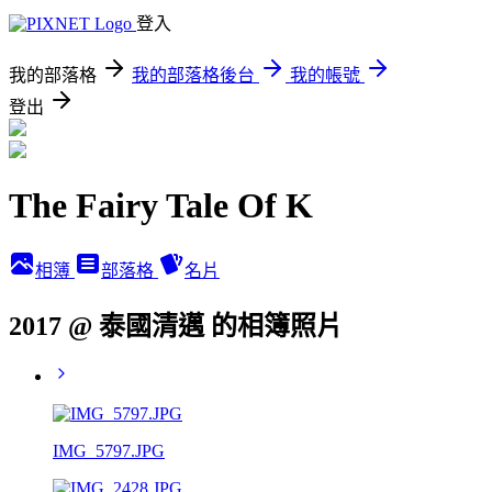
登入
我的部落格
我的部落格後台
我的帳號
登出
The Fairy Tale Of K
相簿
部落格
名片
2017 @ 泰國清邁 的相簿照片
IMG_5797.JPG