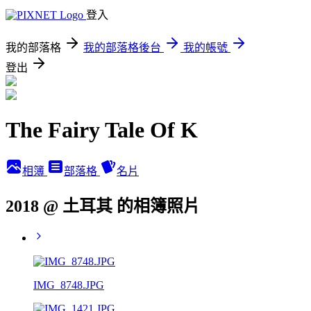
登入
我的部落格
我的部落格後台
我的帳號
登出
The Fairy Tale Of K
相簿
部落格
名片
2018 @ 土耳其 的相簿照片
IMG_8748.JPG