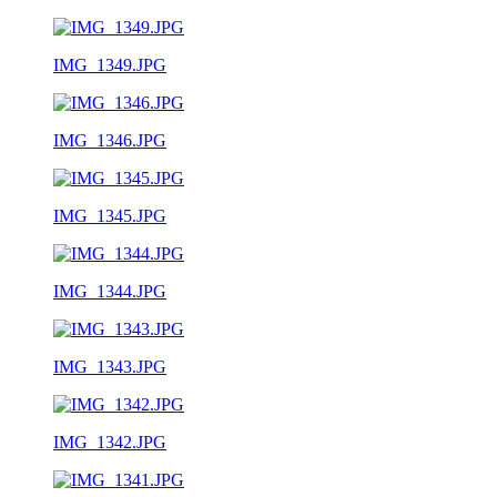
IMG_1349.JPG
IMG_1346.JPG
IMG_1345.JPG
IMG_1344.JPG
IMG_1343.JPG
IMG_1342.JPG