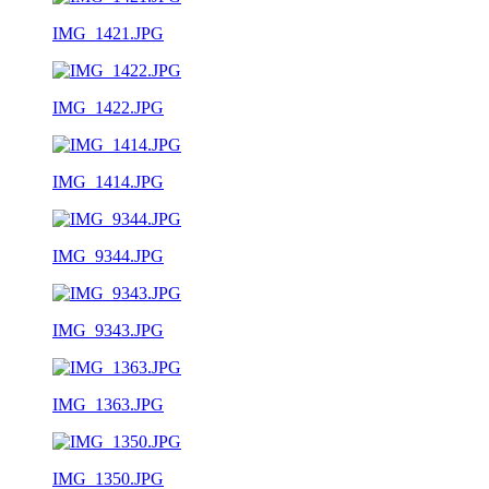
IMG_1421.JPG
IMG_1422.JPG
IMG_1414.JPG
IMG_9344.JPG
IMG_9343.JPG
IMG_1363.JPG
IMG_1350.JPG