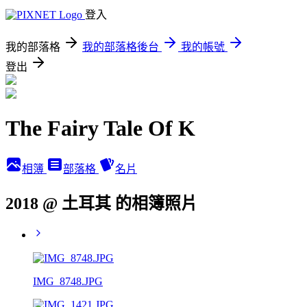
登入
我的部落格
我的部落格後台
我的帳號
登出
The Fairy Tale Of K
相簿
部落格
名片
2018 @ 土耳其 的相簿照片
IMG_8748.JPG