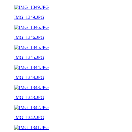
IMG_1349.JPG
IMG_1346.JPG
IMG_1345.JPG
IMG_1344.JPG
IMG_1343.JPG
IMG_1342.JPG