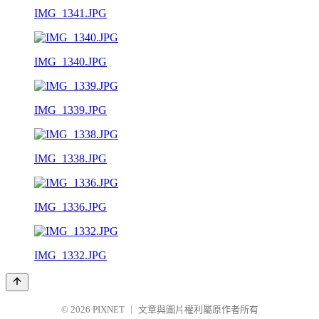
IMG_1341.JPG
IMG_1340.JPG
IMG_1339.JPG
IMG_1338.JPG
IMG_1336.JPG
IMG_1332.JPG
© 2026
PIXNET
｜
文章與圖片權利屬原作者所有