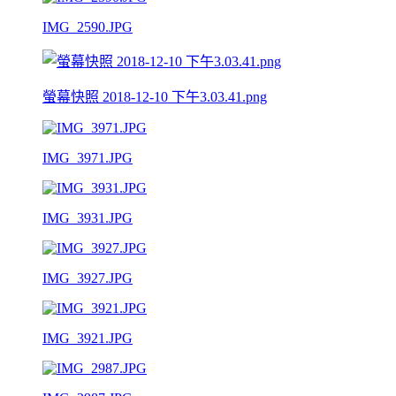
IMG_2590.JPG
螢幕快照 2018-12-10 下午3.03.41.png
IMG_3971.JPG
IMG_3931.JPG
IMG_3927.JPG
IMG_3921.JPG