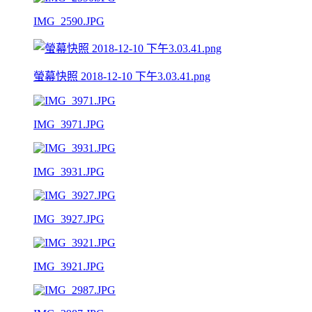
IMG_2590.JPG
螢幕快照 2018-12-10 下午3.03.41.png
IMG_3971.JPG
IMG_3931.JPG
IMG_3927.JPG
IMG_3921.JPG