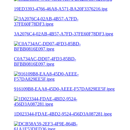
19ED3393-4766-46A8-A571-BA20F3376216.jpg
3A2076C4-02AB-4B57-A7FD-37FE60F78DF3.jpeg
C0A734AC-DD07-4FD3-85BD-
BFBB0816E097.jpeg
916109B8-EAA8-45D0-AEEE-F57DA829EE5F.jpeg
1D023344-FDAE-4BD2-9524-456D3A087281.jpeg