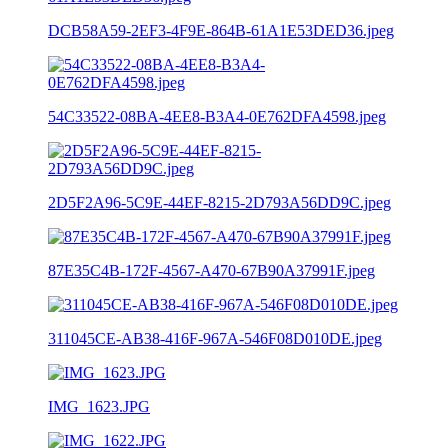
DCB58A59-2EF3-4F9E-864B-61A1E53DED36.jpeg
54C33522-08BA-4EE8-B3A4-0E762DFA4598.jpeg
2D5F2A96-5C9E-44EF-8215-2D793A56DD9C.jpeg
87E35C4B-172F-4567-A470-67B90A37991F.jpeg
311045CE-AB38-416F-967A-546F08D010DE.jpeg
IMG_1623.JPG