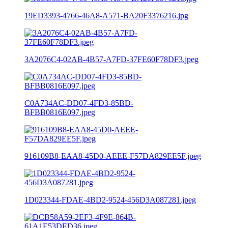
19ED3393-4766-46A8-A571-BA20F3376216.jpg
3A2076C4-02AB-4B57-A7FD-37FE60F78DF3.jpeg
C0A734AC-DD07-4FD3-85BD-
BFBB0816E097.jpeg
916109B8-EAA8-45D0-AEEE-F57DA829EE5F.jpeg
1D023344-FDAE-4BD2-9524-456D3A087281.jpeg