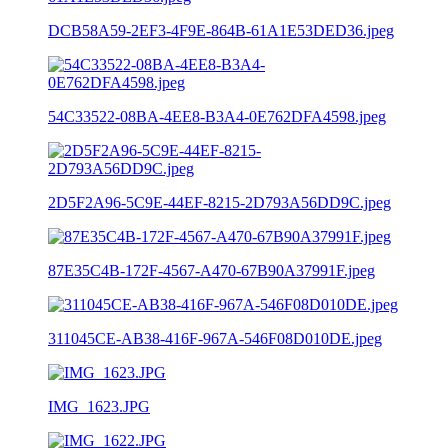
DCB58A59-2EF3-4F9E-864B-61A1E53DED36.jpeg
54C33522-08BA-4EE8-B3A4-0E762DFA4598.jpeg
2D5F2A96-5C9E-44EF-8215-2D793A56DD9C.jpeg
87E35C4B-172F-4567-A470-67B90A37991F.jpeg
311045CE-AB38-416F-967A-546F08D010DE.jpeg
IMG_1623.JPG