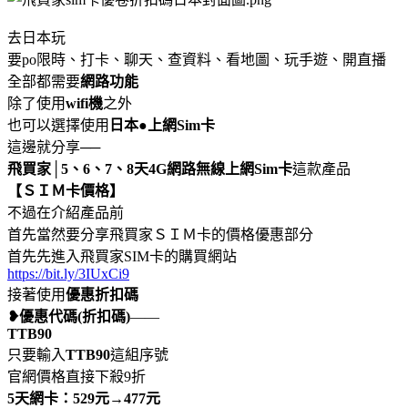
去日本玩
要po限時、打卡、聊天、查資料、看地圖、玩手遊、開直播
全部都需要
網路功能
除了使用
wifi機
之外
也可以選擇使用
日本●上網Sim卡
這邊就分享──
飛買家│5、6、7、8天4G網路無線上網Sim卡
這款產品
【ＳＩＭ卡價格】
不過在介紹產品前
首先當然要分享飛買家ＳＩＭ卡的價格優惠部分
首先先進入飛買家SIM卡的購買網站
https://bit.ly/3IUxCi9
接著使用
優惠折扣碼
❥優惠代碼(折扣碼)
——
TTB90
只要輸入
TTB90
這組序號
官網價格直接下殺9折
5天網卡：529元→477元