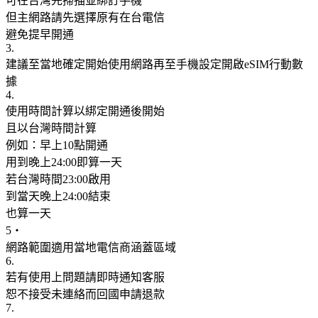
可在台灣先掃描並綁訂手機
但主網路請先選擇原有在台電信
避免提早開通
3.
建議至當地確定開始使用網路再至手機設定開啟eSIM行動數
據
4.
使用時間計算以綁定開通後開始
且以台灣時間計算
例如：早上10點開通
用到晚上24:00即算一天
若台灣時間23:00啟用
到當天晚上24:00結束
也算一天
5‧
網路範圍適用當地電信商涵蓋區域
6.
若有使用上問題請即時通知客服
恕不接受未連絡而回國申請退款
7.