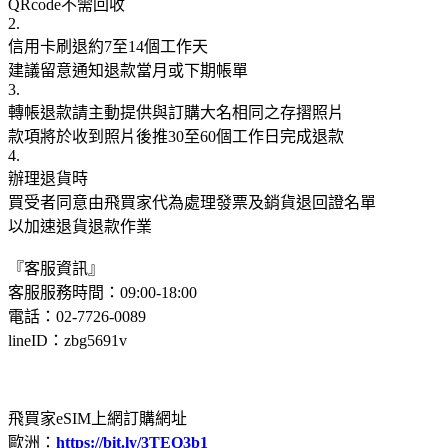
QRcode不需回收
2.
信用卡刷退約7至14個工作天
建議留意通知退款當月或下期帳單
3.
轉帳退款請主動提供與訂購大名相同之存摺照片
款項將於收到照片後推30至60個工作日完成退款
4.
辦理退貨時
買受者同意由飛買家代為處理發票及銷貨退回證名單
以加速退貨退款作業
『客服資訊』
客服服務時間：09:00-18:00
電話：02-7726-0089
lineID：zbg5691v
飛買家eSIM上網訂購網址
歐洲：
https://bit.ly/3TEQ3b1