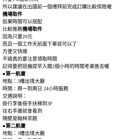
所以建議在出國前一個禮拜前完成訂購比較保險喔
機場取件
如果時間可以搭配
比較推薦
機場取件
因為只要20元
而且一個工作天前面下單就可以了
方便又快速
不過真的要注意領取時間
記得要把班機提早入關2個小時的時間考慮進去喔
●第一航廈
地點：3樓出境大廳
時間：周一到周日 24小時服務
交通說明：
掛行李後搭手扶梯到3F
往右手邊就會看到
隔壁是翰林茶館
●第二航廈
地點：3樓出境大廳