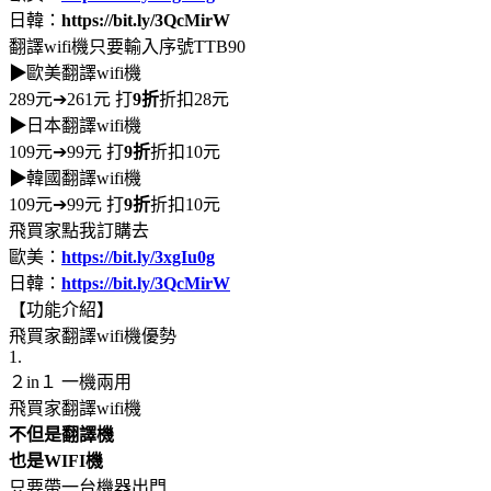
日韓：
https://bit.ly/3QcMirW
翻譯wifi機只要輸入序號TTB90
▶
歐美翻譯wifi機
289元➔261元 打
9折
折扣28元
▶
日本翻譯wifi機
109元➔99元 打
9折
折扣10元
▶
韓國翻譯wifi機
109元➔99元 打
9折
折扣10元
飛買家點我訂購去
歐美：
https://bit.ly/3xgIu0g
日韓：
https://bit.ly/3QcMirW
【功能介紹】
飛買家翻譯wifi機優勢
1.
２in１ 一機兩用
飛買家翻譯wifi機
不但是翻譯機
也是WIFI機
只要帶一台機器出門