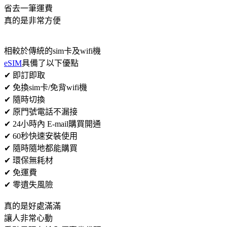
省去一筆運費
真的是非常方便
相較於傳統的sim卡及wifi機
eSIM
具備了以下優點
✔ 即訂即取
✔ 免換sim卡/免背wifi機
✔ 隨時切換
✔ 原門號電話不漏接
✔ 24小時內 E-mail購買開通
✔ 60秒快速安裝使用
✔ 隨時隨地都能購買
✔ 環保無耗材
✔ 免運費
✔ 零遺失風險
真的是好處滿滿
讓人非常心動