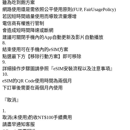
雖為吃到飽方案
網路使用還是需依照公平使用原則(FUP, FairUsagePolicy)
若因短時間過量使用而導致流量爆增
電信商有權進行管制
會造成短時間降速或斷網
建議可關閉手機內的App自動更新及影片自動播放
8.
結束使用可在手機內的eSIM方案
點選最下方【移除行動方案】即可移除
9.
詳細操作步驟圖請參照『eSIM安裝流程以及注意事項』
10.
eSIM的QR Code使用時間為兩個月
下訂單後需要在兩個月內使用
『取消』
1.
取消(未使用)酌收NT$100手續費用
請盡早通知客服