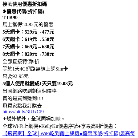
接著使用
優惠折扣碼
❥優惠代碼(折扣碼)
——
TTB90
馬上獲得50-82元的優惠
5天網卡：529元→477元
6天網卡：619元→558元
7天網卡：669元→630元
8天網卡：820元→738元
全部直接特價9折
等於1天4G網路無線上網Sim卡
只要92-95元
5個人使用就變成1天只要19.08元
出國網路吃到飽這個價格
真的是買到賺到!!!!
飛買家點我訂購去
https://bit.ly/3IUxCi9
✈號外號外，全球同場加映。
全球Wi-Fi上網機●KellyKu優惠序號●享最高9折優惠：
【飛買家】全球│WiFi吃到飽上網機●優惠序號(折扣碼)最高每