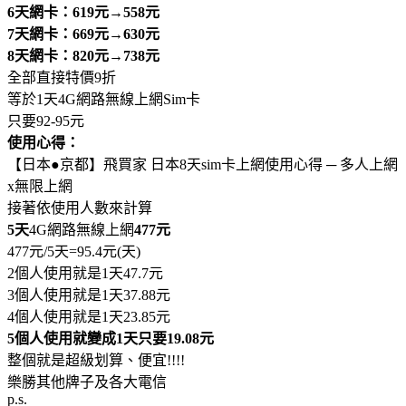
6天網卡：619元→558元
7天網卡：669元→630元
8天網卡：820元→738元
全部直接特價9折
等於1天4G網路無線上網Sim卡
只要92-95元
使用心得：
【日本●京都】飛買家 日本8天sim卡上網使用心得 ─ 多人上網
x無限上網
接著依使用人數來計算
5天
4G網路無線上網
477元
477元/5天=95.4元(天)
2個人使用就是1天47.7元
3個人使用就是1天37.88元
4個人使用就是1天23.85元
5個人使用就變成1天只要19.08元
整個就是超級划算、便宜!!!!
樂勝其他牌子及各大電信
p.s.