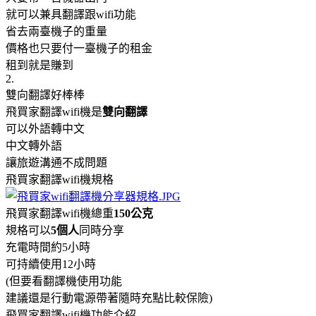
就可以兼具翻譯跟wifi功能
省去兩臺機子的重量
價格也只要付一臺機子的租金
租到就是賺到
2.
雙向翻譯好棒棒
飛買家翻譯wifi機是
雙向翻譯
可以外語轉中文
中文轉外語
讓旅遊溝通不成問題
飛買家翻譯wifi機規格
飛買家翻譯wifi機總重
150公克
規格可以
5個人
同時分享
充電時間約5小時
可持續使用12小時
(但要看翻譯機使用功能
建議還是行動電源帶著隨時充點比較保險)
飛買家翻譯wifi機功能介紹