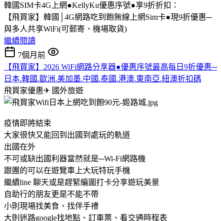
韓國SIM卡4G上網●KellyKu優惠序號●享9折折扣：
【飛買家】韓國│4G網路吃到飽無線上網Sim卡●現9折優惠─
與多人共享WiFi(可郵寄、機場取貨)
繼續閱讀
7個月前
【飛買家】2026 WiFi網路分享器●優惠序號最高每日9折優惠─
日本.韓國.歐洲.美加墨.中國.泰國.港澳.東南亞.紐澳折扣碼
飛買家優惠✈
國外旅遊
疫情即將結束
大家很快又能回到出國到處玩的軌道
出國在外
不可或缺出國利器當然就是─Wi-Fi網路機
跟團的可以在遊覽車上大玩特玩手機
繼續line 聊天或是趕緊編圖打卡分享遊玩美景
自助行的朋友更是不能不帶
小則現場找美食、找伴手禮
大則迷路google找地點、訂車票、看交通時程表