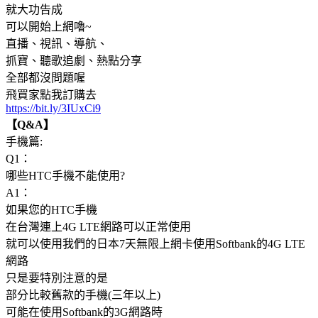
就大功告成
可以開始上網嚕~
直播、視訊、導航、
抓寶、聽歌追劇、熱點分享
全部都沒問題喔
飛買家點我訂購去
https://bit.ly/3IUxCi9
【Q&A】
手機篇:
Q1：
哪些HTC手機不能使用?
A1：
如果您的HTC手機
在台灣連上4G LTE網路可以正常使用
就可以使用我們的日本7天無限上網卡使用Softbank的4G LTE
網路
只是要特別注意的是
部分比較舊款的手機(三年以上)
可能在使用Softbank的3G網路時