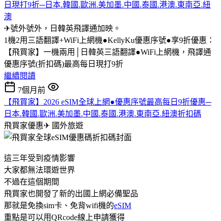
日現打9折─日本.韓國.歐洲.美加墨.中國.泰國.港澳.東南亞.紐
澳
✈號外號外，日韓英飛譯通加映。
1機2用三語翻譯+WiFi上網機●KellyKu優惠序號●享9折優惠：
【飛買家】一機兩用│日韓英三語翻譯●WiFi上網機，飛譯通
優惠序號(折扣碼)最高每日現打9折
繼續閱讀
7個月前
【飛買家】2026 eSIM全球上網●優惠序號最高每日9折優惠─
日本.韓國.歐洲.美加墨.中國.泰國.港澳.東南亞.紐澳折扣碼
飛買家優惠✈
國外旅遊
這三年受到疫情影響
大家都無法環遊世界
不過在這個期間
飛買家也開發了新的出國上網必備聖品
那就是免換sim卡、免背wifi機的
eSIM
重點是可以用QRcode線上申請獲得