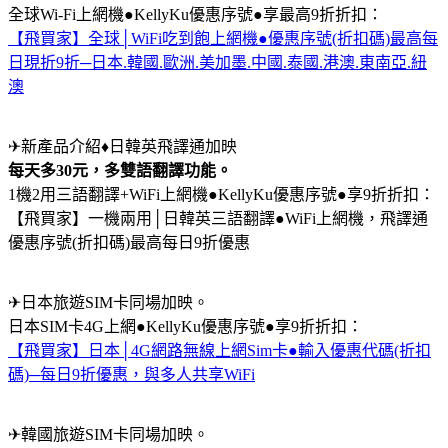
全球Wi-Fi上網機●KellyKu優惠序號●享最高9折折扣：
【飛買家】全球│WiFi吃到飽上網機●優惠序號(折扣碼)最高每
日現折9折─日本.韓國.歐洲.美加墨.中國.泰國.港澳.東南亞.紐
澳
✈新產品介紹♦日韓英飛譯通加映
每天多30元，多雙語翻譯功能。
1機2用三語翻譯+WiFi上網機●KellyKu優惠序號●享9折折扣：
【飛買家】一機兩用│日韓英三語翻譯●WiFi上網機，飛譯通
優惠序號(折扣碼)最高每日9折優惠
✈日本旅遊SIM卡同場加映。
日本SIM卡4G上網●KellyKu優惠序號●享9折折扣：
【飛買家】日本│4G網路無線上網Sim卡●輸入優惠代碼(折扣
碼)─每日9折優惠，與多人共享WiFi
✈韓國旅遊SIM卡同場加映。