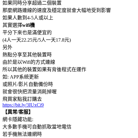
如果同時分享超過二個裝置
那麼網路連線的速度及穩定度就會大幅地受到影響
如果人數到4-5人或以上
其實選擇
wifi機
平分下來也是滿便宜的
(4人一天22.25元/5人一天17.8元)
另外
熱點分享至其他裝置時
由於是以Wifi的方式連線
所以其他的裝置如果有背後程式在運作
如: APP系統更新
或照片/影片自動備份時
就會很快把流量消耗掉喔
飛買家點我訂購去
https://bit.ly/3IUxCi9
【異常/客服】
網卡隱藏功能:
大多數手機可自動抓取當地電信
若手機無法連網時