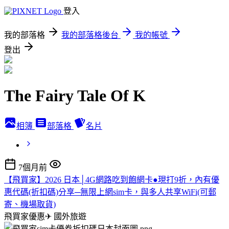
登入
我的部落格
我的部落格後台
我的帳號
登出
The Fairy Tale Of K
相簿
部落格
名片
7個月前
【飛買家】2026 日本│4G網路吃到飽網卡●現打9折，內有優
惠代碼(折扣碼)分享─無限上網sim卡，與多人共享WiFi(可郵
寄、機場取貨)
飛買家優惠✈
國外旅遊