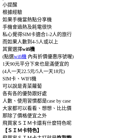
小提醒
根據經驗
如果手機當熱點分享機
手機會過熱及耗電很快
私心覺得SIM卡適合1-2人的旅行
而如果人數到4-5人或以上
其實選擇
wifi機
(點選
wifi機
內有折價優惠序號喔)
1天90元平分下來也是滿便宜的
(4人一天22.5元/5人一天18元)
SIM卡、WIFI機
可以說是青菜蘿蔔
各有各的優勢跟好處
人數、使用習慣都是case by case
大家都可以看看、想想、比比價
那除了價格便宜之外
飛買家ＳＩＭ卡還有什麼特色呢
【ＳＩＭ卡特色】
飛買家ＳＩＭ卡主打就是
吃到飽