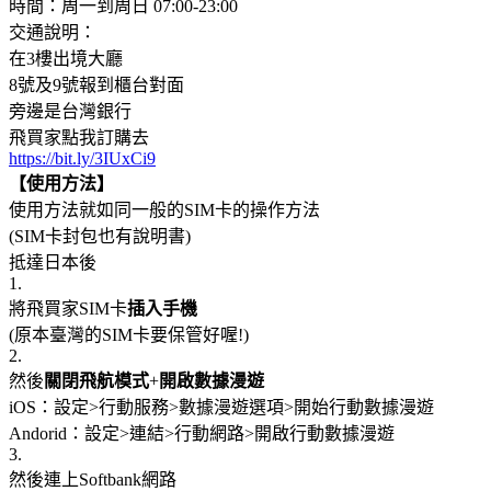
時間：周一到周日 07:00-23:00
交通說明：
在3樓出境大廳
8號及9號報到櫃台對面
旁邊是台灣銀行
飛買家點我訂購去
https://bit.ly/3IUxCi9
【使用方法】
使用方法就如同一般的SIM卡的操作方法
(SIM卡封包也有說明書)
抵達日本後
1.
將飛買家SIM卡
插入手機
(原本臺灣的SIM卡要保管好喔!)
2.
然後
關閉飛航模式
+
開啟數據漫遊
iOS：設定>行動服務>數據漫遊選項>開始行動數據漫遊
Andorid：設定>連結>行動網路>開啟行動數據漫遊
3.
然後連上Softbank網路