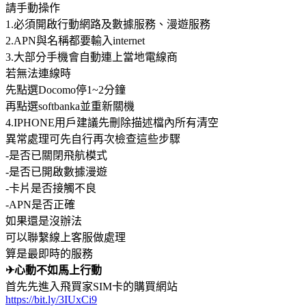
請手動操作
1.必須開啟行動網路及數據服務、漫遊服務
2.APN與名稱都要輸入internet
3.大部分手機會自動連上當地電線商
若無法連線時
先點選Docomo停1~2分鐘
再點選softbanka並重新關機
4.IPHONE用戶建議先刪除描述檔內所有清空
異常處理可先自行再次檢查這些步驟
-是否已關閉飛航模式
-是否已開啟數據漫遊
-卡片是否接觸不良
-APN是否正確
如果還是沒辦法
可以聯繫線上客服做處理
算是最即時的服務
✈心動不如馬上行動
首先先進入飛買家SIM卡的購買網站
https://bit.ly/3IUxCi9