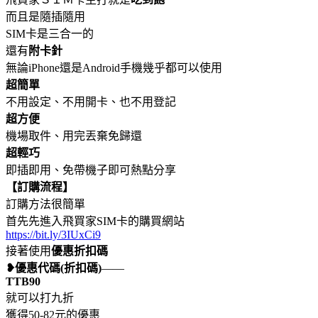
而且是隨插隨用
SIM卡是三合一的
還有
附卡針
無論iPhone還是Android手機幾乎都可以使用
超簡單
不用設定、不用開卡、也不用登記
超方便
機場取件、用完丟棄免歸還
超輕巧
即插即用、免帶機子即可熱點分享
【訂購流程】
訂購方法很簡單
首先先進入飛買家SIM卡的購買網站
https://bit.ly/3IUxCi9
接著使用
優惠折扣碼
❥優惠代碼(折扣碼)
——
TTB90
就可以打九折
獲得50-82元的優惠