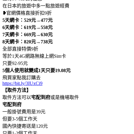
在日本的旅遊中多一點旅遊經費
❥
官網價格直接折扣9折
5天網卡：529元→477元
6天網卡：619元→558元
7天網卡：669元→630元
8天網卡：820元→738元
全部直接特價9折
等於1天4G網路無線上網Sim卡
只要92-95元
5個人使用就變成1天只要19.08元
飛買家點我訂購去
https://bit.ly/3IUxCi9
【取件方法】
取件方法可以
宅配到府
或是機場取件
宅配到府
一般掛號費用是39元
但要3-5個工作天
國內快捷寄送是120元
只要1-2個工作天