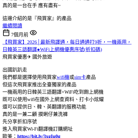
真的是一台在手 應有盡有~
這邊介紹的是『飛買家』的產品
繼續閱讀
7個月前
【飛買家】2026│最新飛譯通，每日通通打9折，一機兩用，
日韓英三語翻譯●WiFi上網機優惠序號(折扣碼)
飛買家優惠✈
國外旅遊
出國趴趴走
我們都是選擇使用飛買家
wifi機
或
sim卡
產品
但這次飛買家推出全臺獨家的產品
一機兩用的日韓英三語翻譯+WiFi吃到飽上網機
既可以使用wifi在國外上網查資料、打卡小炫耀
還可以提供日、韓、英翻譯的服務功能
真的是一兼二顧 摸蜊仔兼洗褲
先分享折扣序號
進入飛買家Wi-Fi翻譯機訂購網址
歐美：
https://bit.ly/3xgIu0g