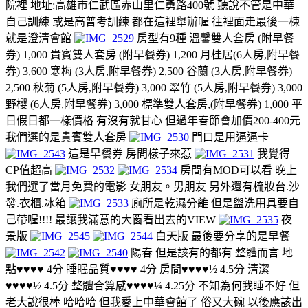
院裡 地址:高雄市仁武區赤山里仁勇路400號 聽說不管是中華
自己訓練 或是高普考訓練 都在這裡舉辦喔 往裡面走最後一棟
就是澄清會館
房型有9種 溫馨雙人套房 (附早餐
券) 1,000 貴賓雙人套房 (附早餐券) 1,200 月桂居(6人房,附早餐
券) 3,600 寒梅 (3人房,附早餐券) 2,500 谷蘭 (3人房,附早餐券)
2,500 秋菊 (5人房,附早餐券) 3,000 翠竹 (5人房,附早餐券) 3,000
野櫻 (6人房,附早餐券) 3,000 標準雙人套房,(附早餐券) 1,000 平
日假日都一樣價格 有沒有就甘心 但過年春節會加價200-400元
我們選的是貴賓雙人套房
門口是用逼逼卡
這是早餐券 房間樣子來惹
我覺得
CP值超高
房間有MOD可以看 晚上
我們選了當月免費的電影 女朋友。男朋友 另外還有梳妝台.沙
發.衣櫃.冰箱
廁所是乾濕分離 但是盥洗用具要自
己帶喔!!!! 最讓我滿意的大窗看出去的VIEW
夜
景版
白天版 最後要分享的是早餐
陽春 但是該有的都有 整體而言 地
點♥♥♥♥ 4分 睡眠品質♥♥♥♥ 4分 房間♥♥♥♥½ 4.5分 清潔
♥♥♥♥½ 4.5分 整體合算感♥♥♥♥¼ 4.25分 不知為何我睡不好 但
老大說很棒 哈哈哈 但我愛上中華會館了 俗又大碗 以後應該出