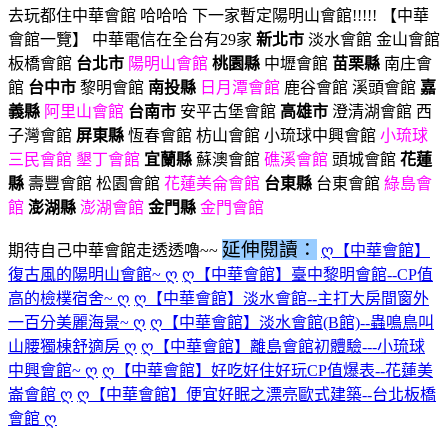
去玩都住中華會館 哈哈哈 下一家暫定陽明山會館!!!!! 【中華
會館一覽】 中華電信在全台有29家
新北市
淡水會館 金山會館
板橋會館
台北市
陽明山會館
桃園縣
中壢會館
苗栗縣
南庄會
館
台中市
黎明會館
南投縣
日月潭會館
鹿谷會館 溪頭會館
嘉
義縣
阿里山會館
台南市
安平古堡會館
高雄市
澄清湖會館 西
子灣會館
屏東縣
恆春會館 枋山會館 小琉球中興會館
小琉球
三民會館
墾丁會館
宜蘭縣
蘇澳會館
礁溪會館
頭城會館
花蓮
縣
壽豐會館 松園會館
花蓮美侖會館
台東縣
台東會館
綠島會
館
澎湖縣
澎湖會館
金門縣
金門會館
延伸閱讀：
期待自己中華會館走透透嚕~~
ღ【中華會館】
復古風的陽明山會館~ ღ
ღ【中華會館】臺中黎明會館--CP值
高的檢樸宿舍~ ღ
ღ【中華會館】淡水會館--主打大房間窗外
一百分美麗海景~ ღ
ღ【中華會館】淡水會館(B館)--蟲鳴鳥叫
山腰獨棟舒適房 ღ
ღ【中華會館】離島會館初體驗---小琉球
中興會館~ ღ
ღ【中華會館】好吃好住好玩CP值爆表--花蓮美
崙會館 ღ
ღ【中華會館】便宜好眠之漂亮歐式建築--台北板橋
會館 ღ