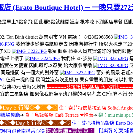
Erato Boutique Hotel) ─ 一晚
是早上7點多飛 因此要5點就離開飯店 根本吃不到飯店早餐 因
 02, Tan Binh district 胡志明市 VN 電話：+842862968568
我們徒步從機場航廈走去 因為有拖行李 所以大概走了20
了XD
報到櫃臺 櫃臺人員其實滿好的 我們跟他
搭電梯上樓了
我們住507號房
這
格實在太便宜 因此還可以忍受 給大家參考嚕
間是邊間 有一個大的對外窗
窗外的風景 看起
值得一提的是 房間並沒有吹風機 如果有需要的朋友 可以打
才台幣49元 省時又划算
-------------艾拉托精品飯店 私心評比----------
宜的二星飯店 如果像我們坐早班飛機的可以考慮 CP值算不錯 
Day 5 行程◇◆◇◆◇
住：索菲特佛基拉酒店 Sofitel Angkor Pho
手禮跟機場餐廳
➜
食：鳥籠餐廳 Café Terrace ❤推薦
➜
樂：miu miu 
◆◇◆Day 6 行程◇◆◇◆◇
住：艾托拉精品飯店 Erato Bouti
物美價廉●買買買：
【越南Ｘ柬埔
品、胡志明直飛台南搭乘心得