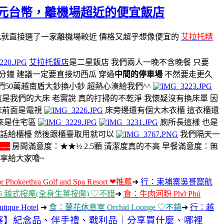
只要272元台幣，離機場超近的便宜飯店
此就直接選了一家離機場較近 價格又超乎想像便宜的
艾拉托精
艾拉托飯店
是二星飯店 我們兩人一晚不含晚餐 只要
分鐘 建議一定要直接切西瓜 穿過
中間的停車場
不然要走更久
們50萬越南盾大鈔換小鈔 超熱心湊給我們^^
是我們的大床 老實說 真的打掃的不乾淨 我懷疑沒有換床單 因
床前面是電視
床旁邊還有個大木衣櫃 這衣櫃還
來是住宅區
廁所長這樣 也是
電話給櫃檯 然後跟櫃臺取用就可以
我們隔天一
---
房間滿意度：★★½ 2.5顆 清潔度真的不高 早餐滿意度：無
分享給大家嚕~
keethra Golf and Spa Resort ❤推薦
➜
行：柬埔寨吳哥窟航
spa 5 越式按摩(全身生薑按摩) ♡不錯
➜
食：牛肉河粉 Phở Phú
que Hotel
➜
食：蘭花休息室 Orchid Lounge ♡不錯
➜
行：越
寨】紀念品、伴手禮、戰利品｜分享買什麼、哪裡