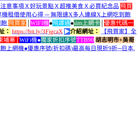
行前注意事項Ｘ好玩景點Ｘ超推美食Ｘ必買紀念品
飛買
分享機租借使用心得 ─ 無限速X多人連線X上網吃到飽
到飽
飛買家
│
WIFI機
●
飛譯通
●
sim上網卡
│
優惠代碼一
址：
https://bit.ly/3FjgcaX
▶
介紹網址：
【飛買家】全
柬埔寨│
WiFi機●
獨家折扣序號
TTB90
胡志明市+吳哥
到飽上網機●優惠序號(折扣碼)最高每日現折9折─日本.