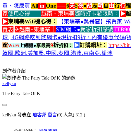
買、怎麼買
All
in
One
──
6
天
5
夜
●
胡
志
明
自
由
行
行
程
家
使用心得——
越南、柬埔寨
隨時打卡發限時：
▶
越
▶
柬埔寨Wifi機心得：
【柬埔寨●吳哥窟】飛買家 Wi
覽表
✈越南+柬埔寨
｜
SIM網卡
●
獨家折扣序號
TTB90
球│4G網路吃到飽網卡●現折扣9折，內有優惠代碼(折
窟
9
折
▶
訂購網址：
https://b
Wi-Fi
上網機●
享最高
折扣：
韓國.歐洲.美加墨.中國.泰國.港澳.東南亞.紐澳
創作者介紹
kellyku
The Fairy Tale Of K
kellyku 發表在
痞客邦
留言
(0)
人氣(
312
)