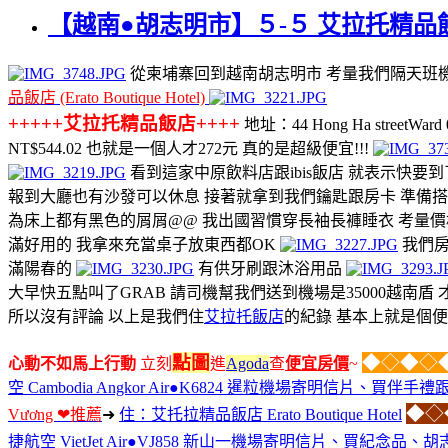
【越南●胡志明市】５-５ 艾拉托精品飯店 (
從柬埔寨回到越南胡志明市 考量我們隔天班機
品飯店 (Erato Boutique Hotel)
+++++艾拉托精品飯店++++
地址：44 Hong Ha streetWard
NT$544.02 也就是一個人才272元 真的是超級便宜!!!
看到這家中原飲料店跟ibis飯店 就表示快要到
報到大廳也有沙發可以休息 接著就拿到我們鑰匙跟房卡 準備
為床上都有黑色的屑屑@@ 我出國習慣穿長袖長褲睡衣 考量價
滿好用的 我拿來充當桌子放東西都OK
我們房
滿陽春的
有供牙刷跟沐浴用品
大早快五點叫了GRAB 請司機幫我們送到機場是35000越南盾 
所以沒有評論 以上是我們住
艾拉托飯店
的紀錄 基本上就是個便
點圖
◆◇◆◇◆
心動不如馬上行動
立刻
進
Agoda
查
便宜房價
~
空 Cambodia Angkor Air●K6824 暹粒機場寄明信片、買伴
◆◇
Vương ❤推薦
➜
住：艾托拉精品飯店 Erato Boutique Hotel
捷航空 VietJet Air●VJ858 新山一機場寄明信片、買紀念