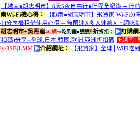
【越南●胡志明市】6天5夜自由行●行程全紀錄 ─ 
南Wi-Fi機心得：
【越南●胡志明市】飛買家 Wi-Fi
-Fi分享機租借使用心得 ─ 無限速X多人連線X上網吃
胡志明市+吳哥窟
9
折
▶
訂購網
4G網卡
吃到飽●
通通
折扣：
扣碼)分享─全球.日本.韓國.歐洲.亞洲折扣碼
✈越南+
it.ly/3SBjLMM
▶
介紹網址：
【飛買家】全球│WiFi吃