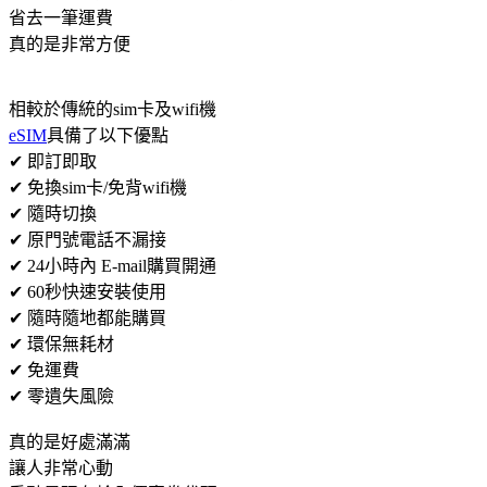
省去一筆運費
真的是非常方便
相較於傳統的sim卡及wifi機
eSIM
具備了以下優點
✔ 即訂即取
✔ 免換sim卡/免背wifi機
✔ 隨時切換
✔ 原門號電話不漏接
✔ 24小時內 E-mail購買開通
✔ 60秒快速安裝使用
✔ 隨時隨地都能購買
✔ 環保無耗材
✔ 免運費
✔ 零遺失風險
真的是好處滿滿
讓人非常心動