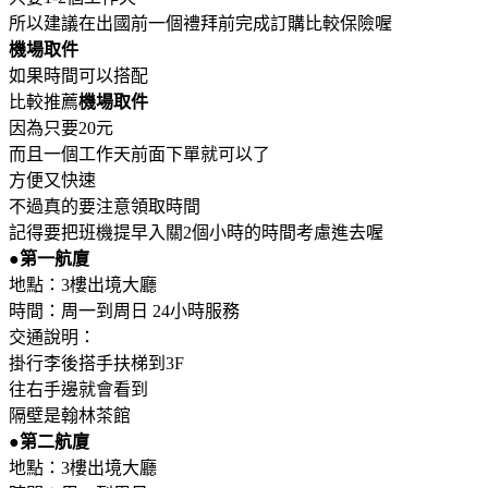
所以建議在出國前一個禮拜前完成訂購比較保險喔
機場取件
如果時間可以搭配
比較推薦
機場取件
因為只要20元
而且一個工作天前面下單就可以了
方便又快速
不過真的要注意領取時間
記得要把班機提早入關2個小時的時間考慮進去喔
●第一航廈
地點：3樓出境大廳
時間：周一到周日 24小時服務
交通說明：
掛行李後搭手扶梯到3F
往右手邊就會看到
隔壁是翰林茶館
●第二航廈
地點：3樓出境大廳