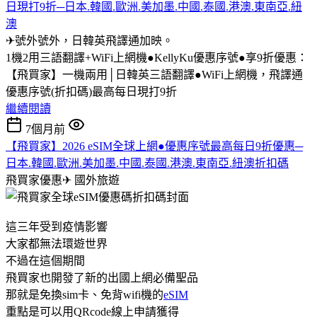
日現打9折─日本.韓國.歐洲.美加墨.中國.泰國.港澳.東南亞.紐
澳
✈號外號外，日韓英飛譯通加映。
1機2用三語翻譯+WiFi上網機●KellyKu優惠序號●享9折優惠：
【飛買家】一機兩用│日韓英三語翻譯●WiFi上網機，飛譯通
優惠序號(折扣碼)最高每日現打9折
繼續閱讀
7個月前
【飛買家】2026 eSIM全球上網●優惠序號最高每日9折優惠─
日本.韓國.歐洲.美加墨.中國.泰國.港澳.東南亞.紐澳折扣碼
飛買家優惠✈
國外旅遊
這三年受到疫情影響
大家都無法環遊世界
不過在這個期間
飛買家也開發了新的出國上網必備聖品
那就是免換sim卡、免背wifi機的
eSIM
重點是可以用QRcode線上申請獲得