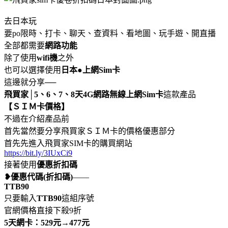
去日本玩
要po限時、打卡、聊天、查資料、看地圖、玩手遊、開直播
全部都需要
網路功能
除了使用
wifi機
之外
也可以選擇使用
日本●上網Sim卡
這邊就分享──
飛買家│5、6、7、8天4G網路無線上網Sim卡
這款產品
【ＳＩＭ卡價格】
不過在介紹產品前
首先當然要分享飛買家ＳＩＭ卡的價格優惠部分
首先先進入飛買家SIM卡的購買網站
https://bit.ly/3IUxCi9
接著使用
優惠折扣碼
❥優惠代碼(折扣碼)
——
TTB90
只要輸入
TTB90
這組序號
官網價格直接下殺9折
5天網卡：529元→477元