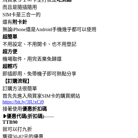
而且是隨插隨用
SIM卡是三合一的
還有
附卡針
無論iPhone還是Android手機幾乎都可以使用
超簡單
不用設定、不用開卡、也不用登記
超方便
機場取件、用完丟棄免歸還
超輕巧
即插即用、免帶機子即可熱點分享
【訂購流程】
訂購方法很簡單
首先先進入飛買家SIM卡的購買網站
https://bit.ly/3IUxCi9
接著使用
優惠折扣碼
❥優惠代碼(折扣碼)
——
TTB90
就可以打九折
獲得50-82元的優惠