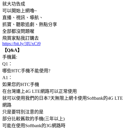
就大功告成
可以開始上網嚕~
直播、視訊、導航、
抓寶、聽歌追劇、熱點分享
全部都沒問題喔
飛買家點我訂購去
https://bit.ly/3IUxCi9
【Q&A】
手機篇:
Q1：
哪些HTC手機不能使用?
A1：
如果您的HTC手機
在台灣連上4G LTE網路可以正常使用
就可以使用我們的日本7天無限上網卡使用Softbank的4G LTE
網路
只是要特別注意的是
部分比較舊款的手機(三年以上)
可能在使用Softbank的3G網路時