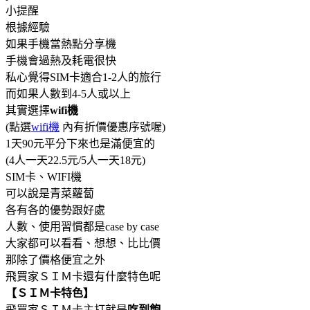
小提醒
根據經驗
如果手機當熱點分享機
手機會過熱及耗電很快
私心覺得SIM卡適合1-2人的旅行
而如果人數到4-5人或以上
其實選擇
wifi機
(點選
wifi機
內有折價優惠序號喔)
1天90元平分下來也是滿便宜的
(4人一天22.5元/5人一天18元)
SIM卡、WIFI機
可以說是青菜蘿蔔
各有各的優勢跟好處
人數、使用習慣都是case by case
大家都可以看看、想想、比比價
那除了價格便宜之外
飛買家ＳＩＭ卡還有什麼特色呢
【ＳＩＭ卡特色】
飛買家ＳＩＭ卡主打就是
吃到飽