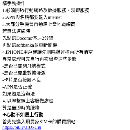
請手動操作
1.必須開啟行動網路及數據服務、漫遊服務
2.APN與名稱都要輸入internet
3.大部分手機會自動連上當地電線商
若無法連線時
先點選Docomo停1~2分鐘
再點選softbanka並重新關機
4.IPHONE用戶建議先刪除描述檔內所有清空
異常處理可先自行再次檢查這些步驟
-是否已關閉飛航模式
-是否已開啟數據漫遊
-卡片是否接觸不良
-APN是否正確
如果還是沒辦法
可以聯繫線上客服做處理
算是最即時的服務
✈心動不如馬上行動
首先先進入飛買家SIM卡的購買網站
https://bit.ly/3IUxCi9