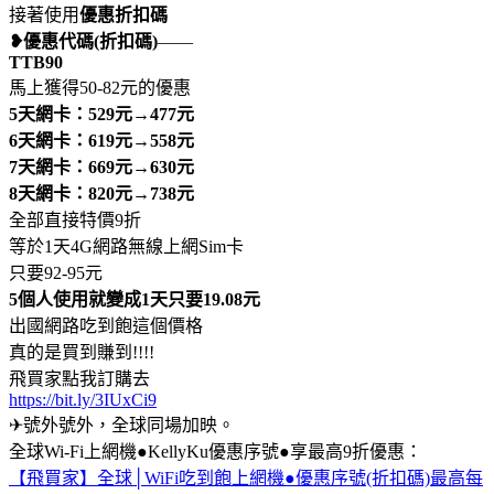
接著使用
優惠折扣碼
❥優惠代碼(折扣碼)
——
TTB90
馬上獲得50-82元的優惠
5天網卡：529元→477元
6天網卡：619元→558元
7天網卡：669元→630元
8天網卡：820元→738元
全部直接特價9折
等於1天4G網路無線上網Sim卡
只要92-95元
5個人使用就變成1天只要19.08元
出國網路吃到飽這個價格
真的是買到賺到!!!!
飛買家點我訂購去
https://bit.ly/3IUxCi9
✈號外號外，全球同場加映。
全球Wi-Fi上網機●KellyKu優惠序號●享最高9折優惠：
【飛買家】全球│WiFi吃到飽上網機●優惠序號(折扣碼)最高每