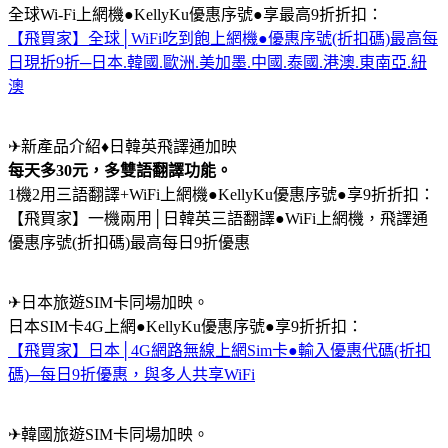
全球Wi-Fi上網機●KellyKu優惠序號●享最高9折折扣：
【飛買家】全球│WiFi吃到飽上網機●優惠序號(折扣碼)最高每
日現折9折─日本.韓國.歐洲.美加墨.中國.泰國.港澳.東南亞.紐
澳
✈新產品介紹♦日韓英飛譯通加映
每天多30元，多雙語翻譯功能。
1機2用三語翻譯+WiFi上網機●KellyKu優惠序號●享9折折扣：
【飛買家】一機兩用│日韓英三語翻譯●WiFi上網機，飛譯通
優惠序號(折扣碼)最高每日9折優惠
✈日本旅遊SIM卡同場加映。
日本SIM卡4G上網●KellyKu優惠序號●享9折折扣：
【飛買家】日本│4G網路無線上網Sim卡●輸入優惠代碼(折扣
碼)─每日9折優惠，與多人共享WiFi
✈韓國旅遊SIM卡同場加映。