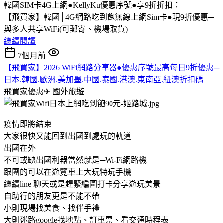
韓國SIM卡4G上網●KellyKu優惠序號●享9折折扣：
【飛買家】韓國│4G網路吃到飽無線上網Sim卡●現9折優惠─
與多人共享WiFi(可郵寄、機場取貨)
繼續閱讀
7個月前
【飛買家】2026 WiFi網路分享器●優惠序號最高每日9折優惠─
日本.韓國.歐洲.美加墨.中國.泰國.港澳.東南亞.紐澳折扣碼
飛買家優惠✈
國外旅遊
疫情即將結束
大家很快又能回到出國到處玩的軌道
出國在外
不可或缺出國利器當然就是─Wi-Fi網路機
跟團的可以在遊覽車上大玩特玩手機
繼續line 聊天或是趕緊編圖打卡分享遊玩美景
自助行的朋友更是不能不帶
小則現場找美食、找伴手禮
大則迷路google找地點、訂車票、看交通時程表