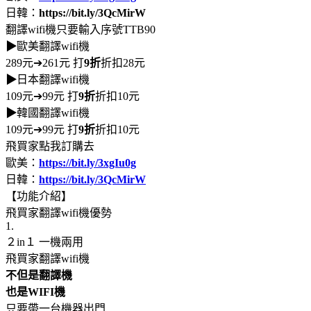
日韓：
https://bit.ly/3QcMirW
翻譯wifi機只要輸入序號TTB90
▶
歐美翻譯wifi機
289元➔261元 打
9折
折扣28元
▶
日本翻譯wifi機
109元➔99元 打
9折
折扣10元
▶
韓國翻譯wifi機
109元➔99元 打
9折
折扣10元
飛買家點我訂購去
歐美：
https://bit.ly/3xgIu0g
日韓：
https://bit.ly/3QcMirW
【功能介紹】
飛買家翻譯wifi機優勢
1.
２in１ 一機兩用
飛買家翻譯wifi機
不但是翻譯機
也是WIFI機
只要帶一台機器出門