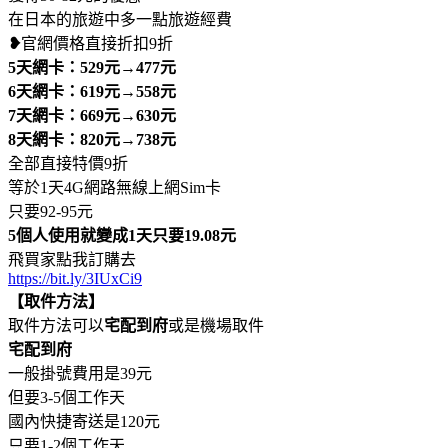
在日本的旅遊中多一點旅遊經費
❥
官網價格直接折扣9折
5天網卡：529元→477元
6天網卡：619元→558元
7天網卡：669元→630元
8天網卡：820元→738元
全部直接特價9折
等於1天4G網路無線上網Sim卡
只要92-95元
5個人使用就變成1天只要19.08元
飛買家點我訂購去
https://bit.ly/3IUxCi9
【取件方法】
取件方法可以
宅配到府
或是機場取件
宅配到府
一般掛號費用是39元
但要3-5個工作天
國內快捷寄送是120元
只要1-2個工作天