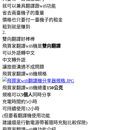
就可以兼具翻譯跟wifi功能
省去兩臺機子的重量
價格也只要付一臺機子的租金
租到就是賺到
2.
雙向翻譯好棒棒
飛買家翻譯wifi機是
雙向翻譯
可以外語轉中文
中文轉外語
讓旅遊溝通不成問題
飛買家翻譯wifi機規格
飛買家翻譯wifi機總重
150公克
規格可以
5個人
同時分享
充電時間約5小時
可持續使用12小時
(但要看翻譯機使用功能
建議還是行動電源帶著隨時充點比較保險)
飛買家翻譯wifi機功能介紹