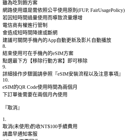
雖為吃到飽方案
網路使用還是需依照公平使用原則(FUP, FairUsagePolicy)
若因短時間過量使用而導致流量爆增
電信商有權進行管制
會造成短時間降速或斷網
建議可關閉手機內的App自動更新及影片自動播放
8.
結束使用可在手機內的eSIM方案
點選最下方【移除行動方案】即可移除
9.
詳細操作步驟圖請參照『eSIM安裝流程以及注意事項』
10.
eSIM的QR Code使用時間為兩個月
下訂單後需要在兩個月內使用
『取消』
1.
取消(未使用)酌收NT$100手續費用
請盡早通知客服