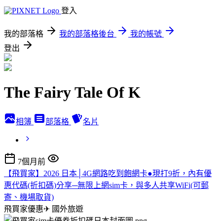
登入
我的部落格
我的部落格後台
我的帳號
登出
The Fairy Tale Of K
相簿
部落格
名片
7個月前
【飛買家】2026 日本│4G網路吃到飽網卡●現打9折，內有優
惠代碼(折扣碼)分享─無限上網sim卡，與多人共享WiFi(可郵
寄、機場取貨)
飛買家優惠✈
國外旅遊