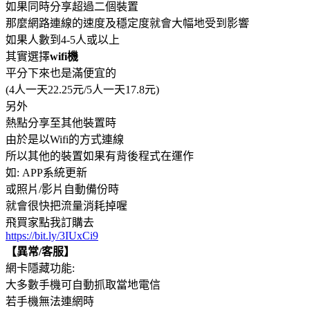
如果同時分享超過二個裝置
那麼網路連線的速度及穩定度就會大幅地受到影響
如果人數到4-5人或以上
其實選擇
wifi機
平分下來也是滿便宜的
(4人一天22.25元/5人一天17.8元)
另外
熱點分享至其他裝置時
由於是以Wifi的方式連線
所以其他的裝置如果有背後程式在運作
如: APP系統更新
或照片/影片自動備份時
就會很快把流量消耗掉喔
飛買家點我訂購去
https://bit.ly/3IUxCi9
【異常/客服】
網卡隱藏功能:
大多數手機可自動抓取當地電信
若手機無法連網時