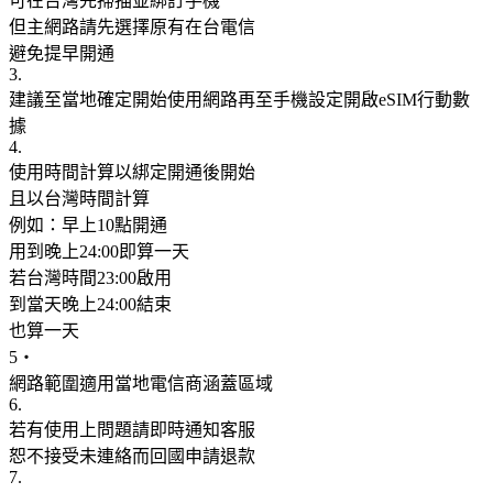
可在台灣先掃描並綁訂手機
但主網路請先選擇原有在台電信
避免提早開通
3.
建議至當地確定開始使用網路再至手機設定開啟eSIM行動數
據
4.
使用時間計算以綁定開通後開始
且以台灣時間計算
例如：早上10點開通
用到晚上24:00即算一天
若台灣時間23:00啟用
到當天晚上24:00結束
也算一天
5‧
網路範圍適用當地電信商涵蓋區域
6.
若有使用上問題請即時通知客服
恕不接受未連絡而回國申請退款
7.