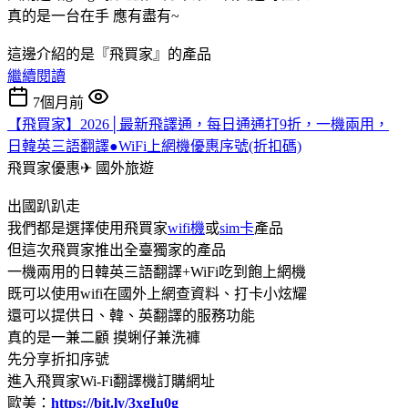
真的是一台在手 應有盡有~
這邊介紹的是『飛買家』的產品
繼續閱讀
7個月前
【飛買家】2026│最新飛譯通，每日通通打9折，一機兩用，
日韓英三語翻譯●WiFi上網機優惠序號(折扣碼)
飛買家優惠✈
國外旅遊
出國趴趴走
我們都是選擇使用飛買家
wifi機
或
sim卡
產品
但這次飛買家推出全臺獨家的產品
一機兩用的日韓英三語翻譯+WiFi吃到飽上網機
既可以使用wifi在國外上網查資料、打卡小炫耀
還可以提供日、韓、英翻譯的服務功能
真的是一兼二顧 摸蜊仔兼洗褲
先分享折扣序號
進入飛買家Wi-Fi翻譯機訂購網址
歐美：
https://bit.ly/3xgIu0g