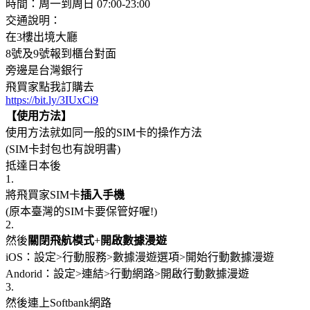
時間：周一到周日 07:00-23:00
交通說明：
在3樓出境大廳
8號及9號報到櫃台對面
旁邊是台灣銀行
飛買家點我訂購去
https://bit.ly/3IUxCi9
【使用方法】
使用方法就如同一般的SIM卡的操作方法
(SIM卡封包也有說明書)
抵達日本後
1.
將飛買家SIM卡
插入手機
(原本臺灣的SIM卡要保管好喔!)
2.
然後
關閉飛航模式
+
開啟數據漫遊
iOS：設定>行動服務>數據漫遊選項>開始行動數據漫遊
Andorid：設定>連結>行動網路>開啟行動數據漫遊
3.
然後連上Softbank網路