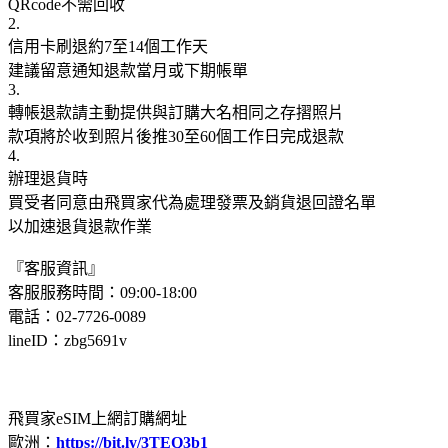
QRcode不需回收
2.
信用卡刷退約7至14個工作天
建議留意通知退款當月或下期帳單
3.
轉帳退款請主動提供與訂購大名相同之存摺照片
款項將於收到照片後推30至60個工作日完成退款
4.
辦理退貨時
買受者同意由飛買家代為處理發票及銷貨退回證名單
以加速退貨退款作業
『客服資訊』
客服服務時間：09:00-18:00
電話：02-7726-0089
lineID：zbg5691v
飛買家eSIM上網訂購網址
歐洲：
https://bit.ly/3TEQ3b1