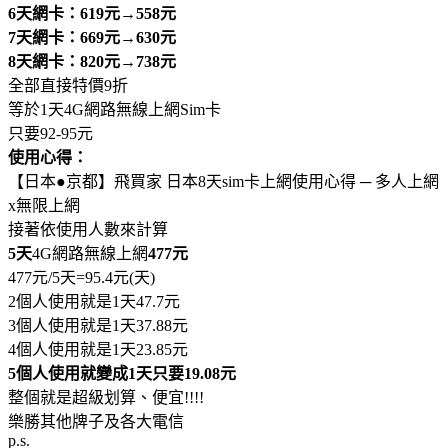
6天網卡：619元→558元
7天網卡：669元→630元
8天網卡：820元→738元
全部直接特價9折
等於1天4G網路無線上網Sim卡
只要92-95元
使用心得：
【日本●京都】飛買家 日本8天sim卡上網使用心得 ─ 多人上網
x無限上網
接著依使用人數來計算
5天
4G網路無線上網
477元
477元/5天=95.4元(天)
2個人使用就是1天47.7元
3個人使用就是1天37.88元
4個人使用就是1天23.85元
5個人使用就變成1天只要19.08元
整個就是超級划算、便宜!!!!
樂勝其他牌子及各大電信
p.s.