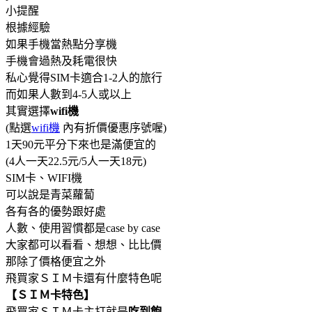
小提醒
根據經驗
如果手機當熱點分享機
手機會過熱及耗電很快
私心覺得SIM卡適合1-2人的旅行
而如果人數到4-5人或以上
其實選擇
wifi機
(點選
wifi機
內有折價優惠序號喔)
1天90元平分下來也是滿便宜的
(4人一天22.5元/5人一天18元)
SIM卡、WIFI機
可以說是青菜蘿蔔
各有各的優勢跟好處
人數、使用習慣都是case by case
大家都可以看看、想想、比比價
那除了價格便宜之外
飛買家ＳＩＭ卡還有什麼特色呢
【ＳＩＭ卡特色】
飛買家ＳＩＭ卡主打就是
吃到飽