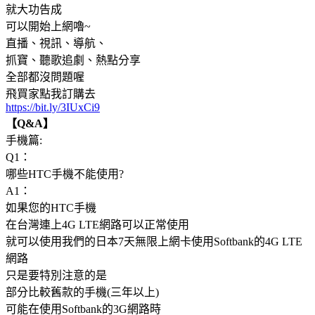
就大功告成
可以開始上網嚕~
直播、視訊、導航、
抓寶、聽歌追劇、熱點分享
全部都沒問題喔
飛買家點我訂購去
https://bit.ly/3IUxCi9
【Q&A】
手機篇:
Q1：
哪些HTC手機不能使用?
A1：
如果您的HTC手機
在台灣連上4G LTE網路可以正常使用
就可以使用我們的日本7天無限上網卡使用Softbank的4G LTE
網路
只是要特別注意的是
部分比較舊款的手機(三年以上)
可能在使用Softbank的3G網路時