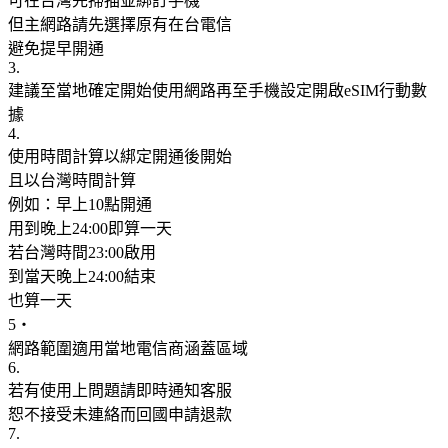
可在台灣先掃描並綁訂手機
但主網路請先選擇原有在台電信
避免提早開通
3.
建議至當地確定開始使用網路再至手機設定開啟eSIM行動數
據
4.
使用時間計算以綁定開通後開始
且以台灣時間計算
例如：早上10點開通
用到晚上24:00即算一天
若台灣時間23:00啟用
到當天晚上24:00結束
也算一天
5‧
網路範圍適用當地電信商涵蓋區域
6.
若有使用上問題請即時通知客服
恕不接受未連絡而回國申請退款
7.