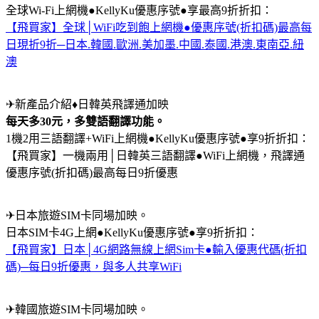
全球Wi-Fi上網機●KellyKu優惠序號●享最高9折折扣：
【飛買家】全球│WiFi吃到飽上網機●優惠序號(折扣碼)最高每
日現折9折─日本.韓國.歐洲.美加墨.中國.泰國.港澳.東南亞.紐
澳
✈新產品介紹♦日韓英飛譯通加映
每天多30元，多雙語翻譯功能。
1機2用三語翻譯+WiFi上網機●KellyKu優惠序號●享9折折扣：
【飛買家】一機兩用│日韓英三語翻譯●WiFi上網機，飛譯通
優惠序號(折扣碼)最高每日9折優惠
✈日本旅遊SIM卡同場加映。
日本SIM卡4G上網●KellyKu優惠序號●享9折折扣：
【飛買家】日本│4G網路無線上網Sim卡●輸入優惠代碼(折扣
碼)─每日9折優惠，與多人共享WiFi
✈韓國旅遊SIM卡同場加映。