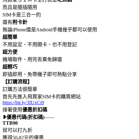
而且是隨插隨用
SIM卡是三合一的
還有
附卡針
無論iPhone還是Android手機幾乎都可以使用
超簡單
不用設定、不用開卡、也不用登記
超方便
機場取件、用完丟棄免歸還
超輕巧
即插即用、免帶機子即可熱點分享
【訂購流程】
訂購方法很簡單
首先先進入飛買家SIM卡的購買網站
https://bit.ly/3IUxCi9
接著使用
優惠折扣碼
❥優惠代碼(折扣碼)
——
TTB90
就可以打九折
獲得50-82元的優惠