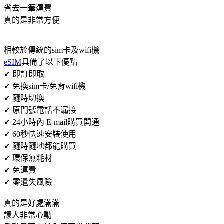
省去一筆運費
真的是非常方便
相較於傳統的sim卡及wifi機
eSIM
具備了以下優點
✔ 即訂即取
✔ 免換sim卡/免背wifi機
✔ 隨時切換
✔ 原門號電話不漏接
✔ 24小時內 E-mail購買開通
✔ 60秒快速安裝使用
✔ 隨時隨地都能購買
✔ 環保無耗材
✔ 免運費
✔ 零遺失風險
真的是好處滿滿
讓人非常心動