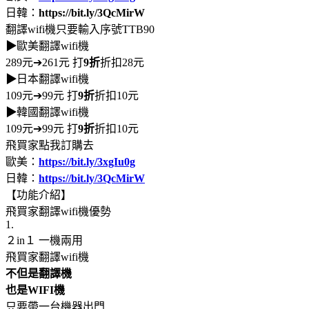
日韓：
https://bit.ly/3QcMirW
翻譯wifi機只要輸入序號TTB90
▶
歐美翻譯wifi機
289元➔261元 打
9折
折扣28元
▶
日本翻譯wifi機
109元➔99元 打
9折
折扣10元
▶
韓國翻譯wifi機
109元➔99元 打
9折
折扣10元
飛買家點我訂購去
歐美：
https://bit.ly/3xgIu0g
日韓：
https://bit.ly/3QcMirW
【功能介紹】
飛買家翻譯wifi機優勢
1.
２in１ 一機兩用
飛買家翻譯wifi機
不但是翻譯機
也是WIFI機
只要帶一台機器出門