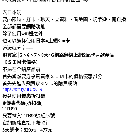
去日本玩
要po限時、打卡、聊天、查資料、看地圖、玩手遊、開直播
全部都需要
網路功能
除了使用
wifi機
之外
也可以選擇使用
日本●上網Sim卡
這邊就分享──
飛買家│5、6、7、8天4G網路無線上網Sim卡
這款產品
【ＳＩＭ卡價格】
不過在介紹產品前
首先當然要分享飛買家ＳＩＭ卡的價格優惠部分
首先先進入飛買家SIM卡的購買網站
https://bit.ly/3IUxCi9
接著使用
優惠折扣碼
❥優惠代碼(折扣碼)
——
TTB90
只要輸入
TTB90
這組序號
官網價格直接下殺9折
5天網卡：529元→477元