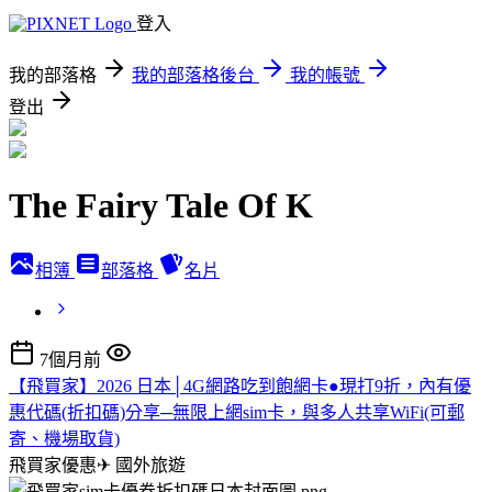
登入
我的部落格
我的部落格後台
我的帳號
登出
The Fairy Tale Of K
相簿
部落格
名片
7個月前
【飛買家】2026 日本│4G網路吃到飽網卡●現打9折，內有優
惠代碼(折扣碼)分享─無限上網sim卡，與多人共享WiFi(可郵
寄、機場取貨)
飛買家優惠✈
國外旅遊