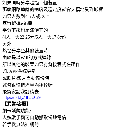
如果同時分享超過二個裝置
那麼網路連線的速度及穩定度就會大幅地受到影響
如果人數到4-5人或以上
其實選擇
wifi機
平分下來也是滿便宜的
(4人一天22.25元/5人一天17.8元)
另外
熱點分享至其他裝置時
由於是以Wifi的方式連線
所以其他的裝置如果有背後程式在運作
如: APP系統更新
或照片/影片自動備份時
就會很快把流量消耗掉喔
飛買家點我訂購去
https://bit.ly/3IUxCi9
【異常/客服】
網卡隱藏功能:
大多數手機可自動抓取當地電信
若手機無法連網時