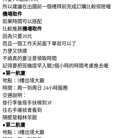
所以建議在出國前一個禮拜前完成訂購比較保險喔
機場取件
如果時間可以搭配
比較推薦
機場取件
因為只要20元
而且一個工作天前面下單就可以了
方便又快速
不過真的要注意領取時間
記得要把班機提早入關2個小時的時間考慮進去喔
●第一航廈
地點：3樓出境大廳
時間：周一到周日 24小時服務
交通說明：
掛行李後搭手扶梯到3F
往右手邊就會看到
隔壁是翰林茶館
●第二航廈
地點：3樓出境大廳