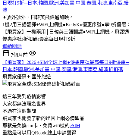
日現打9折─日本.韓國.歐洲.美加墨.中國.泰國.港澳.東南亞.紐
澳
✈號外號外，日韓英飛譯通加映。
1機2用三語翻譯+WiFi上網機●KellyKu優惠序號●享9折優惠：
【飛買家】一機兩用│日韓英三語翻譯●WiFi上網機，飛譯通
優惠序號(折扣碼)最高每日現打9折
繼續閱讀
7個月前
【飛買家】2026 eSIM全球上網●優惠序號最高每日9折優惠─
日本.韓國.歐洲.美加墨.中國.泰國.港澳.東南亞.紐澳折扣碼
飛買家優惠✈
國外旅遊
這三年受到疫情影響
大家都無法環遊世界
不過在這個期間
飛買家也開發了新的出國上網必備聖品
那就是免換sim卡、免背wifi機的
eSIM
重點是可以用QRcode線上申請獲得