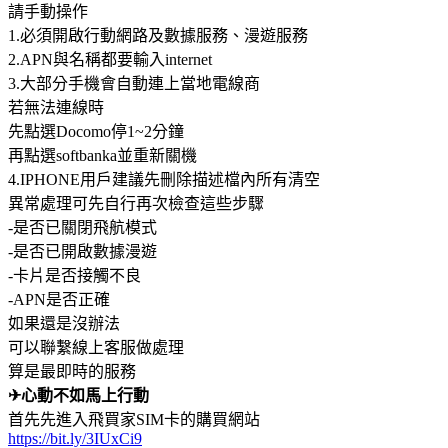
請手動操作
1.必須開啟行動網路及數據服務、漫遊服務
2.APN與名稱都要輸入internet
3.大部分手機會自動連上當地電線商
若無法連線時
先點選Docomo停1~2分鐘
再點選softbanka並重新關機
4.IPHONE用戶建議先刪除描述檔內所有清空
異常處理可先自行再次檢查這些步驟
-是否已關閉飛航模式
-是否已開啟數據漫遊
-卡片是否接觸不良
-APN是否正確
如果還是沒辦法
可以聯繫線上客服做處理
算是最即時的服務
✈心動不如馬上行動
首先先進入飛買家SIM卡的購買網站
https://bit.ly/3IUxCi9