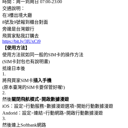
時間：周一到周日 07:00-23:00
交通說明：
在3樓出境大廳
8號及9號報到櫃台對面
旁邊是台灣銀行
飛買家點我訂購去
https://bit.ly/3IUxCi9
【使用方法】
使用方法就如同一般的SIM卡的操作方法
(SIM卡封包也有說明書)
抵達日本後
1.
將飛買家SIM卡
插入手機
(原本臺灣的SIM卡要保管好喔!)
2.
然後
關閉飛航模式
+
開啟數據漫遊
iOS：設定>行動服務>數據漫遊選項>開始行動數據漫遊
Andorid：設定>連結>行動網路>開啟行動數據漫遊
3.
然後連上Softbank網路