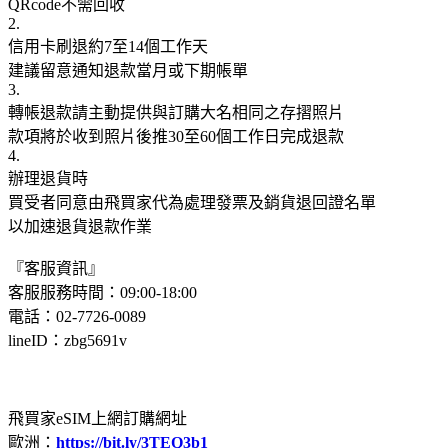
QRcode不需回收
2.
信用卡刷退約7至14個工作天
建議留意通知退款當月或下期帳單
3.
轉帳退款請主動提供與訂購大名相同之存摺照片
款項將於收到照片後推30至60個工作日完成退款
4.
辦理退貨時
買受者同意由飛買家代為處理發票及銷貨退回證名單
以加速退貨退款作業
『客服資訊』
客服服務時間：09:00-18:00
電話：02-7726-0089
lineID：zbg5691v
飛買家eSIM上網訂購網址
歐洲：
https://bit.ly/3TEQ3b1