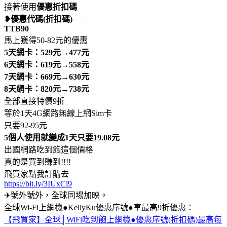
接著使用
優惠折扣碼
❥優惠代碼(折扣碼)
——
TTB90
馬上獲得50-82元的優惠
5天網卡：529元→477元
6天網卡：619元→558元
7天網卡：669元→630元
8天網卡：820元→738元
全部直接特價9折
等於1天4G網路無線上網Sim卡
只要92-95元
5個人使用就變成1天只要19.08元
出國網路吃到飽這個價格
真的是買到賺到!!!!
飛買家點我訂購去
https://bit.ly/3IUxCi9
✈號外號外，全球同場加映。
全球Wi-Fi上網機●KellyKu優惠序號●享最高9折優惠：
【飛買家】全球│WiFi吃到飽上網機●優惠序號(折扣碼)最高每