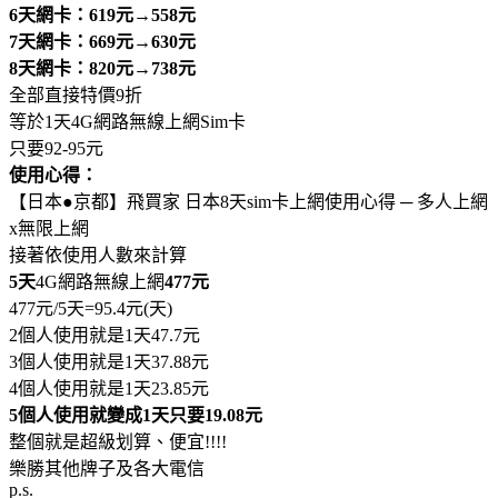
6天網卡：619元→558元
7天網卡：669元→630元
8天網卡：820元→738元
全部直接特價9折
等於1天4G網路無線上網Sim卡
只要92-95元
使用心得：
【日本●京都】飛買家 日本8天sim卡上網使用心得 ─ 多人上網
x無限上網
接著依使用人數來計算
5天
4G網路無線上網
477元
477元/5天=95.4元(天)
2個人使用就是1天47.7元
3個人使用就是1天37.88元
4個人使用就是1天23.85元
5個人使用就變成1天只要19.08元
整個就是超級划算、便宜!!!!
樂勝其他牌子及各大電信
p.s.