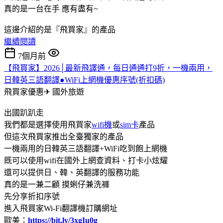
真的是一台在手 應有盡有~
這邊介紹的是『飛買家』的產品
繼續閱讀
7個月前
【飛買家】2026│最新飛譯通，每日通通打9折，一機兩用，
日韓英三語翻譯●WiFi上網機優惠序號(折扣碼)
飛買家優惠✈
國外旅遊
出國趴趴走
我們都是選擇使用飛買家
wifi機
或
sim卡
產品
但這次飛買家推出全臺獨家的產品
一機兩用的日韓英三語翻譯+WiFi吃到飽上網機
既可以使用wifi在國外上網查資料、打卡小炫耀
還可以提供日、韓、英翻譯的服務功能
真的是一兼二顧 摸蜊仔兼洗褲
先分享折扣序號
進入飛買家Wi-Fi翻譯機訂購網址
歐美：
https://bit.ly/3xgIu0g