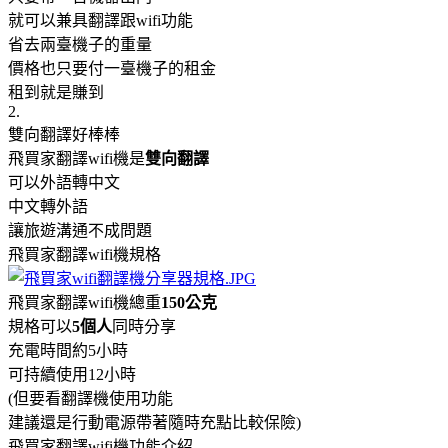
就可以兼具翻譯跟wifi功能
省去兩臺機子的重量
價格也只要付一臺機子的租金
租到就是賺到
2.
雙向翻譯好棒棒
飛買家翻譯wifi機是
雙向翻譯
可以外語轉中文
中文轉外語
讓旅遊溝通不成問題
飛買家翻譯wifi機規格
飛買家翻譯wifi機總重
150公克
規格可以
5個人
同時分享
充電時間約5小時
可持續使用12小時
(但要看翻譯機使用功能
建議還是行動電源帶著隨時充點比較保險)
飛買家翻譯wifi機功能介紹