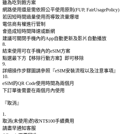
雖為吃到飽方案
網路使用還是需依照公平使用原則(FUP, FairUsagePolicy)
若因短時間過量使用而導致流量爆增
電信商有權進行管制
會造成短時間降速或斷網
建議可關閉手機內的App自動更新及影片自動播放
8.
結束使用可在手機內的eSIM方案
點選最下方【移除行動方案】即可移除
9.
詳細操作步驟圖請參照『eSIM安裝流程以及注意事項』
10.
eSIM的QR Code使用時間為兩個月
下訂單後需要在兩個月內使用
『取消』
1.
取消(未使用)酌收NT$100手續費用
請盡早通知客服