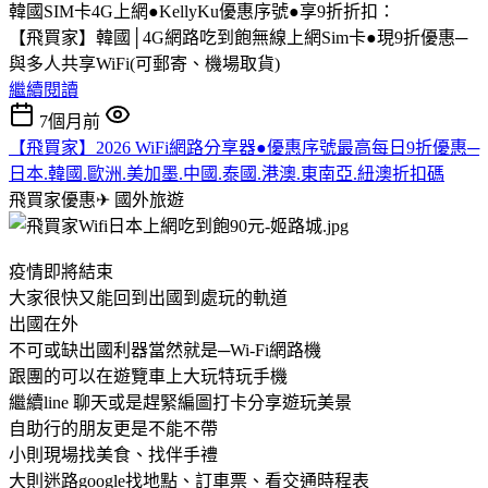
韓國SIM卡4G上網●KellyKu優惠序號●享9折折扣：
【飛買家】韓國│4G網路吃到飽無線上網Sim卡●現9折優惠─
與多人共享WiFi(可郵寄、機場取貨)
繼續閱讀
7個月前
【飛買家】2026 WiFi網路分享器●優惠序號最高每日9折優惠─
日本.韓國.歐洲.美加墨.中國.泰國.港澳.東南亞.紐澳折扣碼
飛買家優惠✈
國外旅遊
疫情即將結束
大家很快又能回到出國到處玩的軌道
出國在外
不可或缺出國利器當然就是─Wi-Fi網路機
跟團的可以在遊覽車上大玩特玩手機
繼續line 聊天或是趕緊編圖打卡分享遊玩美景
自助行的朋友更是不能不帶
小則現場找美食、找伴手禮
大則迷路google找地點、訂車票、看交通時程表