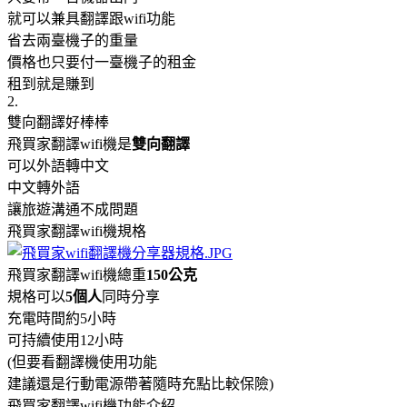
就可以兼具翻譯跟wifi功能
省去兩臺機子的重量
價格也只要付一臺機子的租金
租到就是賺到
2.
雙向翻譯好棒棒
飛買家翻譯wifi機是
雙向翻譯
可以外語轉中文
中文轉外語
讓旅遊溝通不成問題
飛買家翻譯wifi機規格
飛買家翻譯wifi機總重
150公克
規格可以
5個人
同時分享
充電時間約5小時
可持續使用12小時
(但要看翻譯機使用功能
建議還是行動電源帶著隨時充點比較保險)
飛買家翻譯wifi機功能介紹