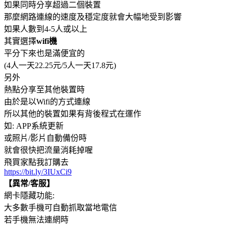
如果同時分享超過二個裝置
那麼網路連線的速度及穩定度就會大幅地受到影響
如果人數到4-5人或以上
其實選擇
wifi機
平分下來也是滿便宜的
(4人一天22.25元/5人一天17.8元)
另外
熱點分享至其他裝置時
由於是以Wifi的方式連線
所以其他的裝置如果有背後程式在運作
如: APP系統更新
或照片/影片自動備份時
就會很快把流量消耗掉喔
飛買家點我訂購去
https://bit.ly/3IUxCi9
【異常/客服】
網卡隱藏功能:
大多數手機可自動抓取當地電信
若手機無法連網時