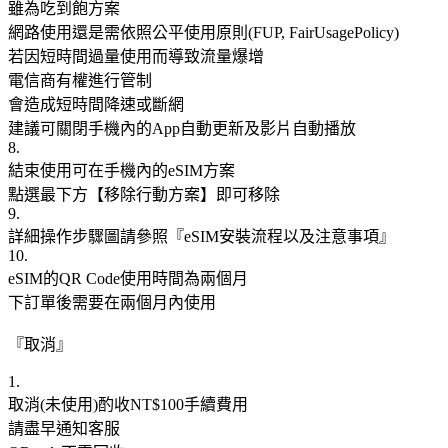
雖為吃到飽方案
網路使用還是需依照公平使用原則(FUP, FairUsagePolicy)
若因短時間過量使用而導致流量爆增
電信商有權進行管制
會造成短時間降速或斷網
建議可關閉手機內的App自動更新及影片自動播放
8.
結束使用可在手機內的eSIM方案
點選最下方【移除行動方案】即可移除
9.
詳細操作步驟圖請參照『eSIM安裝流程以及注意事項』
10.
eSIM的QR Code使用時間為兩個月
下訂單後需要在兩個月內使用
『取消』
1.
取消(未使用)酌收NT$100手續費用
請盡早通知客服