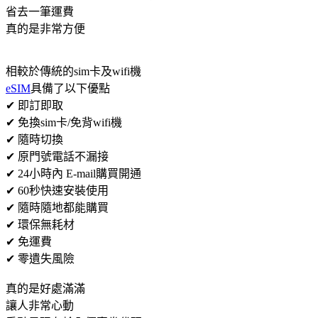
省去一筆運費
真的是非常方便
相較於傳統的sim卡及wifi機
eSIM
具備了以下優點
✔ 即訂即取
✔ 免換sim卡/免背wifi機
✔ 隨時切換
✔ 原門號電話不漏接
✔ 24小時內 E-mail購買開通
✔ 60秒快速安裝使用
✔ 隨時隨地都能購買
✔ 環保無耗材
✔ 免運費
✔ 零遺失風險
真的是好處滿滿
讓人非常心動