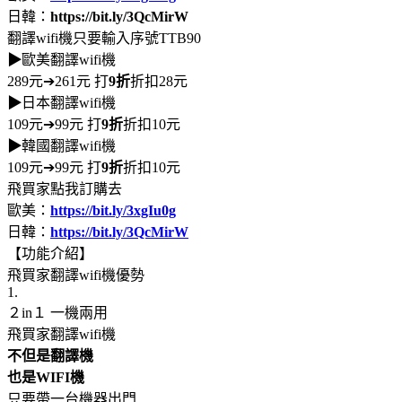
日韓：
https://bit.ly/3QcMirW
翻譯wifi機只要輸入序號TTB90
▶
歐美翻譯wifi機
289元➔261元 打
9折
折扣28元
▶
日本翻譯wifi機
109元➔99元 打
9折
折扣10元
▶
韓國翻譯wifi機
109元➔99元 打
9折
折扣10元
飛買家點我訂購去
歐美：
https://bit.ly/3xgIu0g
日韓：
https://bit.ly/3QcMirW
【功能介紹】
飛買家翻譯wifi機優勢
1.
２in１ 一機兩用
飛買家翻譯wifi機
不但是翻譯機
也是WIFI機
只要帶一台機器出門