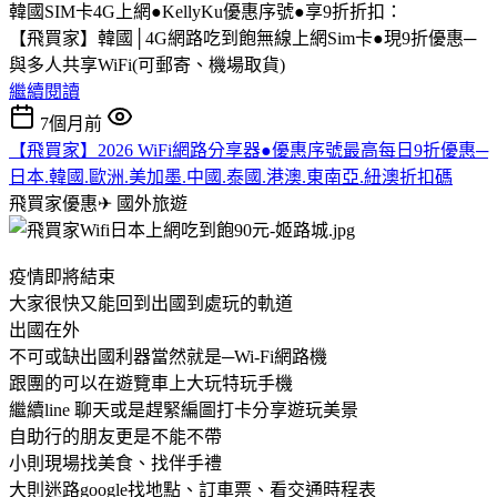
韓國SIM卡4G上網●KellyKu優惠序號●享9折折扣：
【飛買家】韓國│4G網路吃到飽無線上網Sim卡●現9折優惠─
與多人共享WiFi(可郵寄、機場取貨)
繼續閱讀
7個月前
【飛買家】2026 WiFi網路分享器●優惠序號最高每日9折優惠─
日本.韓國.歐洲.美加墨.中國.泰國.港澳.東南亞.紐澳折扣碼
飛買家優惠✈
國外旅遊
疫情即將結束
大家很快又能回到出國到處玩的軌道
出國在外
不可或缺出國利器當然就是─Wi-Fi網路機
跟團的可以在遊覽車上大玩特玩手機
繼續line 聊天或是趕緊編圖打卡分享遊玩美景
自助行的朋友更是不能不帶
小則現場找美食、找伴手禮
大則迷路google找地點、訂車票、看交通時程表