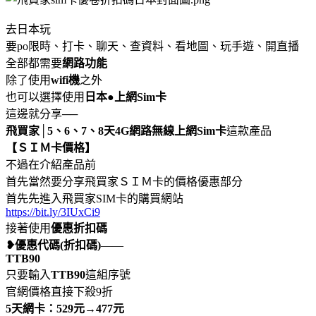
去日本玩
要po限時、打卡、聊天、查資料、看地圖、玩手遊、開直播
全部都需要
網路功能
除了使用
wifi機
之外
也可以選擇使用
日本●上網Sim卡
這邊就分享──
飛買家│5、6、7、8天4G網路無線上網Sim卡
這款產品
【ＳＩＭ卡價格】
不過在介紹產品前
首先當然要分享飛買家ＳＩＭ卡的價格優惠部分
首先先進入飛買家SIM卡的購買網站
https://bit.ly/3IUxCi9
接著使用
優惠折扣碼
❥優惠代碼(折扣碼)
——
TTB90
只要輸入
TTB90
這組序號
官網價格直接下殺9折
5天網卡：529元→477元