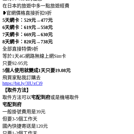
在日本的旅遊中多一點旅遊經費
❥
官網價格直接折扣9折
5天網卡：529元→477元
6天網卡：619元→558元
7天網卡：669元→630元
8天網卡：820元→738元
全部直接特價9折
等於1天4G網路無線上網Sim卡
只要92-95元
5個人使用就變成1天只要19.08元
飛買家點我訂購去
https://bit.ly/3IUxCi9
【取件方法】
取件方法可以
宅配到府
或是機場取件
宅配到府
一般掛號費用是39元
但要3-5個工作天
國內快捷寄送是120元
只要1-2個工作天