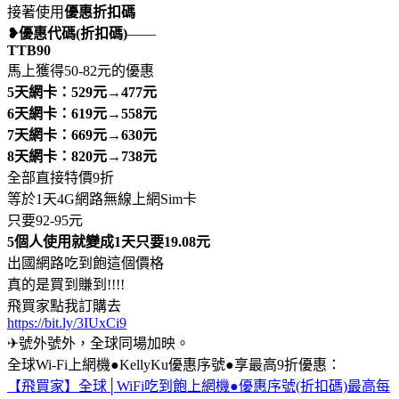
接著使用
優惠折扣碼
❥優惠代碼(折扣碼)
——
TTB90
馬上獲得50-82元的優惠
5天網卡：529元→477元
6天網卡：619元→558元
7天網卡：669元→630元
8天網卡：820元→738元
全部直接特價9折
等於1天4G網路無線上網Sim卡
只要92-95元
5個人使用就變成1天只要19.08元
出國網路吃到飽這個價格
真的是買到賺到!!!!
飛買家點我訂購去
https://bit.ly/3IUxCi9
✈號外號外，全球同場加映。
全球Wi-Fi上網機●KellyKu優惠序號●享最高9折優惠：
【飛買家】全球│WiFi吃到飽上網機●優惠序號(折扣碼)最高每