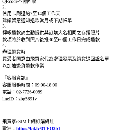
QRcode不需回收
2.
信用卡刷退約7至14個工作天
建議留意通知退款當月或下期帳單
3.
轉帳退款請主動提供與訂購大名相同之存摺照片
款項將於收到照片後推30至60個工作日完成退款
4.
辦理退貨時
買受者同意由飛買家代為處理發票及銷貨退回證名單
以加速退貨退款作業
『客服資訊』
客服服務時間：09:00-18:00
電話：02-7726-0089
lineID：zbg5691v
飛買家eSIM上網訂購網址
歐洲：
https://bit.ly/3TEQ3b1