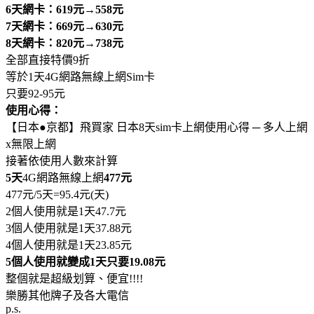
6天網卡：619元→558元
7天網卡：669元→630元
8天網卡：820元→738元
全部直接特價9折
等於1天4G網路無線上網Sim卡
只要92-95元
使用心得：
【日本●京都】飛買家 日本8天sim卡上網使用心得 ─ 多人上網
x無限上網
接著依使用人數來計算
5天
4G網路無線上網
477元
477元/5天=95.4元(天)
2個人使用就是1天47.7元
3個人使用就是1天37.88元
4個人使用就是1天23.85元
5個人使用就變成1天只要19.08元
整個就是超級划算、便宜!!!!
樂勝其他牌子及各大電信
p.s.