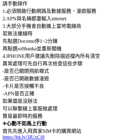
請手動操作
1.必須開啟行動網路及數據服務、漫遊服務
2.APN與名稱都要輸入internet
3.大部分手機會自動連上當地電線商
若無法連線時
先點選Docomo停1~2分鐘
再點選softbanka並重新關機
4.IPHONE用戶建議先刪除描述檔內所有清空
異常處理可先自行再次檢查這些步驟
-是否已關閉飛航模式
-是否已開啟數據漫遊
-卡片是否接觸不良
-APN是否正確
如果還是沒辦法
可以聯繫線上客服做處理
算是最即時的服務
✈心動不如馬上行動
首先先進入飛買家SIM卡的購買網站
https://bit.ly/3IUxCi9