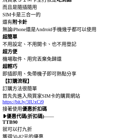
而且是隨插隨用
SIM卡是三合一的
還有
附卡針
無論iPhone還是Android手機幾乎都可以使用
超簡單
不用設定、不用開卡、也不用登記
超方便
機場取件、用完丟棄免歸還
超輕巧
即插即用、免帶機子即可熱點分享
【訂購流程】
訂購方法很簡單
首先先進入飛買家SIM卡的購買網站
https://bit.ly/3IUxCi9
接著使用
優惠折扣碼
❥優惠代碼(折扣碼)
——
TTB90
就可以打九折
獲得50-82元的優惠