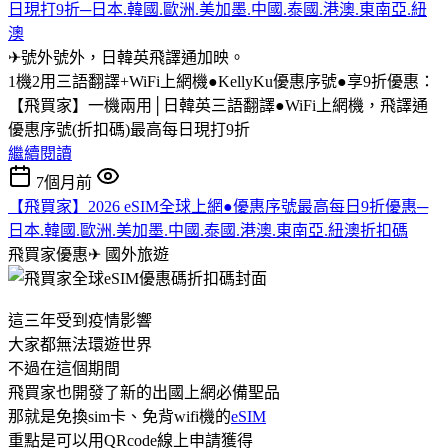
日現打9折─日本.韓國.歐洲.美加墨.中國.泰國.港澳.東南亞.紐
澳
✈號外號外，日韓英飛譯通加映。
1機2用三語翻譯+WiFi上網機●KellyKu優惠序號●享9折優惠：
【飛買家】一機兩用│日韓英三語翻譯●WiFi上網機，飛譯通
優惠序號(折扣碼)最高每日現打9折
繼續閱讀
7個月前
【飛買家】2026 eSIM全球上網●優惠序號最高每日9折優惠─
日本.韓國.歐洲.美加墨.中國.泰國.港澳.東南亞.紐澳折扣碼
飛買家優惠✈
國外旅遊
這三年受到疫情影響
大家都無法環遊世界
不過在這個期間
飛買家也開發了新的出國上網必備聖品
那就是免換sim卡、免背wifi機的
eSIM
重點是可以用QRcode線上申請獲得