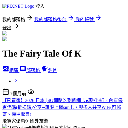
登入
我的部落格
我的部落格後台
我的帳號
登出
The Fairy Tale Of K
相簿
部落格
名片
7個月前
【飛買家】2026 日本│4G網路吃到飽網卡●現打9折，內有優
惠代碼(折扣碼)分享─無限上網sim卡，與多人共享WiFi(可郵
寄、機場取貨)
飛買家優惠✈
國外旅遊