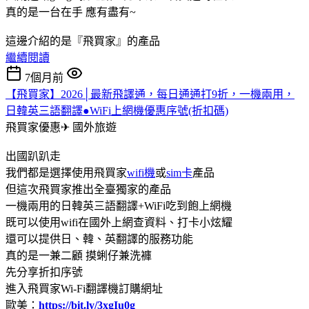
真的是一台在手 應有盡有~
這邊介紹的是『飛買家』的產品
繼續閱讀
7個月前
【飛買家】2026│最新飛譯通，每日通通打9折，一機兩用，
日韓英三語翻譯●WiFi上網機優惠序號(折扣碼)
飛買家優惠✈
國外旅遊
出國趴趴走
我們都是選擇使用飛買家
wifi機
或
sim卡
產品
但這次飛買家推出全臺獨家的產品
一機兩用的日韓英三語翻譯+WiFi吃到飽上網機
既可以使用wifi在國外上網查資料、打卡小炫耀
還可以提供日、韓、英翻譯的服務功能
真的是一兼二顧 摸蜊仔兼洗褲
先分享折扣序號
進入飛買家Wi-Fi翻譯機訂購網址
歐美：
https://bit.ly/3xgIu0g