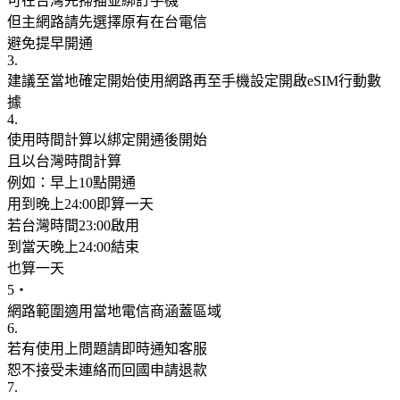
可在台灣先掃描並綁訂手機
但主網路請先選擇原有在台電信
避免提早開通
3.
建議至當地確定開始使用網路再至手機設定開啟eSIM行動數
據
4.
使用時間計算以綁定開通後開始
且以台灣時間計算
例如：早上10點開通
用到晚上24:00即算一天
若台灣時間23:00啟用
到當天晚上24:00結束
也算一天
5‧
網路範圍適用當地電信商涵蓋區域
6.
若有使用上問題請即時通知客服
恕不接受未連絡而回國申請退款
7.