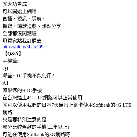
就大功告成
可以開始上網嚕~
直播、視訊、導航、
抓寶、聽歌追劇、熱點分享
全部都沒問題喔
飛買家點我訂購去
https://bit.ly/3IUxCi9
【Q&A】
手機篇:
Q1：
哪些HTC手機不能使用?
A1：
如果您的HTC手機
在台灣連上4G LTE網路可以正常使用
就可以使用我們的日本7天無限上網卡使用Softbank的4G LTE
網路
只是要特別注意的是
部分比較舊款的手機(三年以上)
可能在使用Softbank的3G網路時