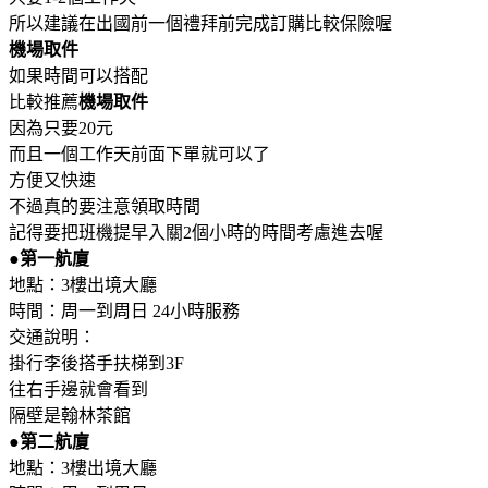
所以建議在出國前一個禮拜前完成訂購比較保險喔
機場取件
如果時間可以搭配
比較推薦
機場取件
因為只要20元
而且一個工作天前面下單就可以了
方便又快速
不過真的要注意領取時間
記得要把班機提早入關2個小時的時間考慮進去喔
●第一航廈
地點：3樓出境大廳
時間：周一到周日 24小時服務
交通說明：
掛行李後搭手扶梯到3F
往右手邊就會看到
隔壁是翰林茶館
●第二航廈
地點：3樓出境大廳