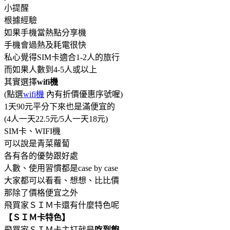
小提醒
根據經驗
如果手機當熱點分享機
手機會過熱及耗電很快
私心覺得SIM卡適合1-2人的旅行
而如果人數到4-5人或以上
其實選擇
wifi機
(點選
wifi機
內有折價優惠序號喔)
1天90元平分下來也是滿便宜的
(4人一天22.5元/5人一天18元)
SIM卡、WIFI機
可以說是青菜蘿蔔
各有各的優勢跟好處
人數、使用習慣都是case by case
大家都可以看看、想想、比比價
那除了價格便宜之外
飛買家ＳＩＭ卡還有什麼特色呢
【ＳＩＭ卡特色】
飛買家ＳＩＭ卡主打就是
吃到飽