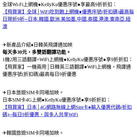
全球Wi-Fi上網機●KellyKu優惠序號●享最高9折折扣：
【飛買家】全球│WiFi吃到飽上網機●優惠序號(折扣碼)最高每
日現折9折─日本.韓國.歐洲.美加墨.中國.泰國.港澳.東南亞.紐
澳
✈新產品介紹♦日韓英飛譯通加映
每天多30元，多雙語翻譯功能。
1機2用三語翻譯+WiFi上網機●KellyKu優惠序號●享9折折扣：
【飛買家】一機兩用│日韓英三語翻譯●WiFi上網機，飛譯通
優惠序號(折扣碼)最高每日9折優惠
✈日本旅遊SIM卡同場加映。
日本SIM卡4G上網●KellyKu優惠序號●享9折折扣：
【飛買家】日本│4G網路無線上網Sim卡●輸入優惠代碼(折扣
碼)─每日9折優惠，與多人共享WiFi
✈韓國旅遊SIM卡同場加映。