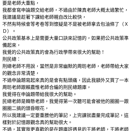
要是老師大重點，
我都會寫申論題交給老師，不過由於陳真老師大概太過繁忙，
我建議是趁著下課給老師親自改比較快，
不然有時候會等考卷等到懷疑是不是被老師拿去包油條了（Ｘ
Ｄ）。
公共政策基本上是需要大量口訣來記憶的，如果把公共政策準
備起來，
我覺的公共政策真的會為行政學帶來很大的幫助！
刑民總：
刑總老師不用說，當然是非常幽默的周昉老師，老師帶給大家
的觀念非常清楚，
不過申論題寫起來真的是會有點頭痛，因此我額外又買了一本
周昉老師跟賴農惟老師合編的刑民總題庫，
我覺得在申論題帶給我很大的幫助。
民總老師是韓懸老師，我覺得第一次聽可能會被他的圈圈一跟
圈圈二搞的頭昏眼花，
所以我建議一定要重謄他的筆記，上完課就盡量完成筆記，這
樣對於記憶跟觀念真的幫助很大。
不過，其實我更喜歡的是在題庫班遇見的王將老師，王將老師