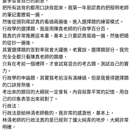
要多發會自己的創意，
把所有該背的都用口訣背起來。我第一年是認真的把程明老師
的筆記重謄寫一遍，
然後從頭到尾認真的看過兩遍後，進入選擇題的練習模式。
行政學的選擇題，我是用陳真老師的行政學百分百，
我真的非常推薦這本書，基本上只要認真寫過一遍，然後把錯
的從抄一遍後，
其實選擇題的答對率就會大躍進。老實說，選擇題部分，我完
完全全都只看陳真老師的題庫，
只有在考前一個禮拜，才會試寫混合的考古題，測試自己的實
力。
行政學的申論題，其實我考前沒有演練過，但是我覺得選擇題
的口訣背熟後，
考出來的題目的大綱就一定會有，內容就靠平常的記憶，用自
己的印象表答出來就對了。
行政法：
行政法是給林清老師敎的，我非常的感激他，基本上，
林清老師的行政法真的是已經到了爐火純青的地步，大綱非常
明確，