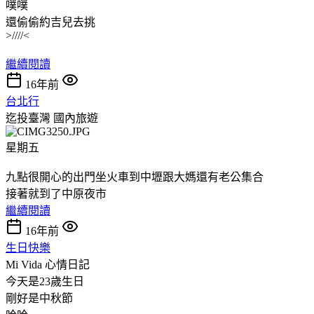
噗噗
還偷偷約吉兒去挑
>////<
繼續閱讀
16年前
台北行
迄投臺灣
國內旅遊
星期五
九點很開心的出門坐火車到中壢跟大媽還有老公集合
接著就到了中原夜市
繼續閱讀
16年前
生日快樂
Mi Vida
心情日記
今天是23歲生日
剛好是中秋節