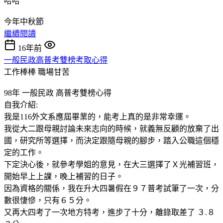
哈哈
今年中秋節
繼續閱讀
16年前
一般民政高普考雙榜考取心得
工作棒棒
職場甘苦
98年 一般民政 高普考雙榜心得
自我介紹:
我是116外文系應屆畢業的，能考上真的是非常幸運。
我從大二跟母親討論未來志向的時候，就義無反顧的放棄了出
國，研究所等選擇，而決定跟隨母親的腳步，踏入公職這個穩
定的工作。
下定決心後，就參考學姐的意見，在大三選擇了Ｘ光補習班，
開始早上上課，晚上補習的日子。
因為資格的關係，我在升大四暑假在９７普考試筆了一次，分
數很悽慘，只有６５分。
又再大四考了一次地方特考，進步了十分，離錄取差了 ３.８