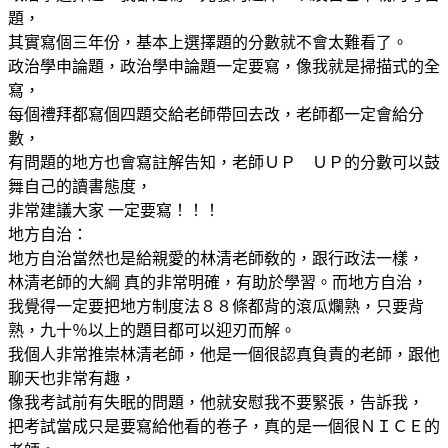
題，
其實寫個三年份，基本上選擇題的分數就不會太難看了。
政治學申論題，政治學申論題一定要寫，像我就是掃描式的全
寫，
每個禮拜都寫個四題交給老師帶回去改，老師都一定會給分
數，
有問題的地方也會寫註解告知，老師ＵＰ ＵＰ的分數可以鼓
舞自己的讀書態度，
非常建議大家 一定要寫！！！
地方自治：
地方自治當然也是給親愛的林清老師敎的，跟行政法一樣，
林清老師的大綱 真的非常明確，有助於學習。而地方自治，
我覺得一定要把地方制度法８８條都背的滾瓜爛熟，只要背
熟，九十％以上的題目都可以迎刃而解。
我個人非常推崇林清老師，他是一個很認真負責的老師，跟他
聊天也非常有趣，
像我考試前有失眠的問題，他就安慰我不要緊張，告訴我，
把考試當成只是要寫給他看的卷子，真的是一個很ＮＩＣＥ的