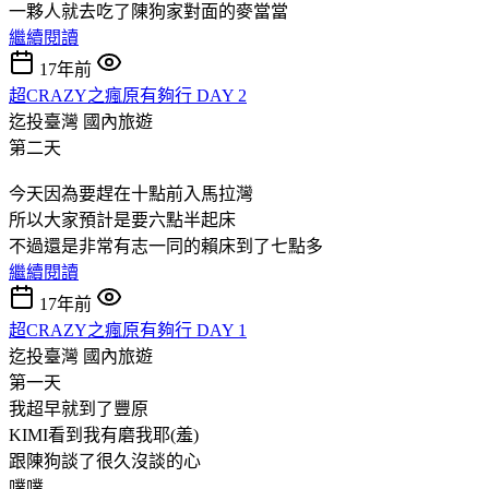
一夥人就去吃了陳狗家對面的麥當當
繼續閱讀
17年前
超CRAZY之瘋原有夠行 DAY 2
迄投臺灣
國內旅遊
第二天
今天因為要趕在十點前入馬拉灣
所以大家預計是要六點半起床
不過還是非常有志一同的賴床到了七點多
繼續閱讀
17年前
超CRAZY之瘋原有夠行 DAY 1
迄投臺灣
國內旅遊
第一天
我超早就到了豐原
KIMI看到我有磨我耶(羞)
跟陳狗談了很久沒談的心
噗噗