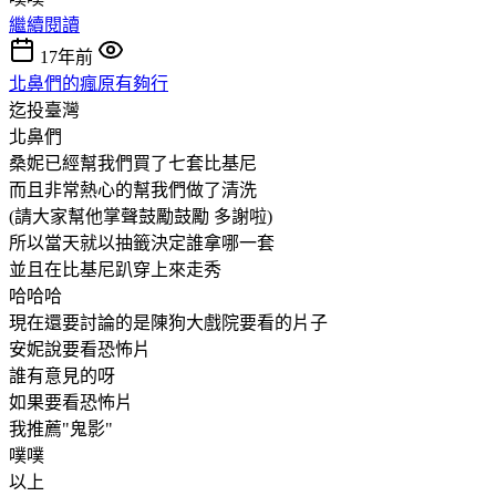
繼續閱讀
17年前
北鼻們的瘋原有夠行
迄投臺灣
北鼻們
桑妮已經幫我們買了七套比基尼
而且非常熱心的幫我們做了清洗
(請大家幫他掌聲鼓勵鼓勵 多謝啦)
所以當天就以抽籤決定誰拿哪一套
並且在比基尼趴穿上來走秀
哈哈哈
現在還要討論的是陳狗大戲院要看的片子
安妮說要看恐怖片
誰有意見的呀
如果要看恐怖片
我推薦"鬼影"
噗噗
以上