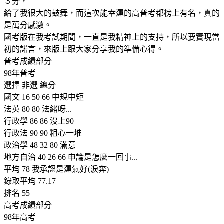
３分，
給了我很大的鼓舞，而這次能幸運的高普考都榜上有名，真的
是萬分感激。
國考版在我考試期間，一直是我精神上的支持，所以要實現當
初的諾言，來版上跟大家分享我的準備心得。
普考成績部分
98年普考
選擇 非選 總分
國文 16 50 66 中規中矩
法英 80 80 法緒呀...
行政學 86 86 沒上90
行政法 90 90 粗心一堆
政治學 48 32 80 滿意
地方自治 40 26 66 申論是怎麼一回事...
平均 78 我承認是運氣好(淚奔)
錄取平均 77.17
排名 55
高考成績部分
98年高考