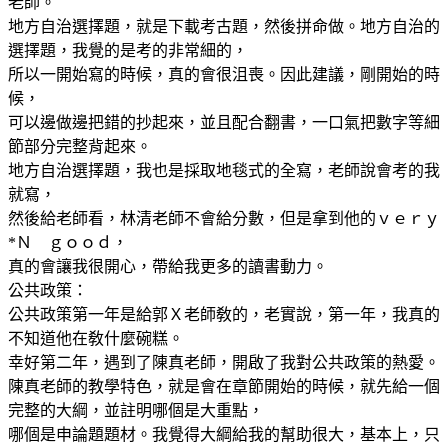
老師。
地方自治選擇題，就是下載考古題，然後拼命做。地方自治的
選擇題，我覺的是考的非常細的，
所以一開始寫的時候，真的會很沮喪。因此建議，剛開始的時
候，
可以邊做邊把錯的抄起來，並且配合翻書，一口氣把數字等細
節部分完整背起來。
地方自治選擇題，我也是採取地毯式的全寫，老師說會考的我
就寫，
然後給老師看，林清老師不會給分數，但是拿到他的ｖｅｒｙ
*Ｎ ｇｏｏｄ，
真的會讓我很開心，帶給我更多的讀書動力。
公共政策：
公共政策第一年是給郭Ｘ老師敎的，老實說，第一年，我真的
不知道他在敎什麼碗糕。
幸好第二年，遇到了陳真老師，開啟了我對公共政策的熱愛。
陳真老師的教學特色，就是會在章節開始的時候，就先給一個
完整的大綱，並註明哪個是大重點，
哪個是申論題題材。我覺得大綱給我的幫助很大，基本上，只