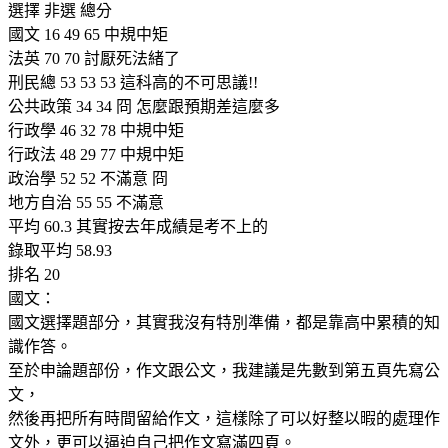
選擇 非選 總分
國文 16 49 65 中規中矩
法英 70 70 討厭死法緒了
刑民總 53 53 53 這科高的不可思議!!
公共政策 34 34 冏 怎麼跟預期差這麼多
行政學 46 32 78 中規中矩
行政法 48 29 77 中規中矩
政治學 52 52 不滿意 冏
地方自治 55 55 不滿意
平均 60.3 其實按去年成績是考不上的
錄取平均 58.93
排名 20
國文：
國文選擇題部分，其實我沒有特別準備，都是靠高中累積的知
識作答。
至於申論題部份，作文跟公文，我建議是先數到第五頁先寫公
文，
然後再把所有時間留給作文，這樣除了可以好整以暇的處理作
文外，更可以逼迫自己把作文寫滿四頁。