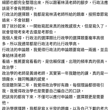
細節也都完全整理出來，所以跟著林清老師的腳步，行政法應
該是不會有問題的。
行政法的選擇題，我都是寫林清老師所給的題庫，按照章節寫
過來，不會就翻，
錯了就抄起來，一開始寫起來真的挫敗感很大，但是寫久了，
就會發現考來考去還是考那些，
我個人覺得，行政法的選擇題比行政學的選擇題重複率高很
多，所以我通常都是行政法考的比行政學高。
行政法的申論題，我覺得行政法的申論題要寫過一兩遍，並且
拿給林清老師
看過，推薦要寫看看的，是信賴保護，出現的頻率真的很高。
政治學：
政治學的老師是黃靖老師，其實第一年我聽他的課，真的是一
頭霧水，雞同鴨講的感覺。
但是聽到第二年，我覺得政治學好有趣，每個理論都很吸引
我，我覺得政治學也是需要自己編自己的口訣，
把該背的都背下來，不僅可以應付申論題，選擇題更是需要
他。
政治學選擇題，我都是寫Ｘ光發的題庫，以及自己下載的考古