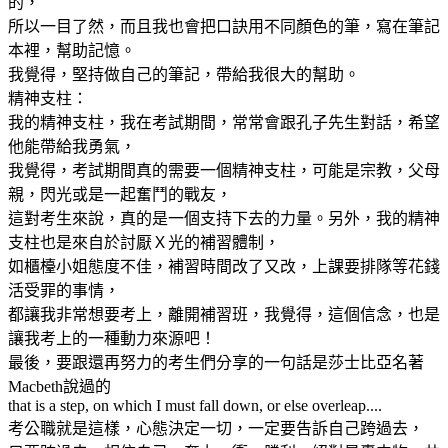
的，
所以一目了然，而且我也會把口訣用不同顏色的筆，寫在筆記
本裡，幫助記憶。
我覺得，堅持做自己的筆記，帶給我很大的幫助。
精神支柱：
我的精神支柱，我在考試期間，常常會跟孔子先生對話，希望
他能帶給我勇氣，
我覺得，考試期間真的需要一個精神支柱，可能是宗教，父母
親，閃光或是一起奮鬥的戰友，
這對考生來說，真的是一個支持下去的力量。另外，我的精神
支柱也是來自於討厭Ｘ光的補習體制，
如櫃檯小姐態度不佳，補習時間改了又改，上課要排隊等花錢
活受罪的事情，
都讓我非常想要考上，離開補習班，我覺得，這個信念，也是
讓我考上的一種動力來源吧！
最後，要跟還再努力的考生們分享的一句話是莎士比亞名著
Macbeth說過的
that is a step, on which I must fall down, or else overleap....
考公職就是這樣，心態決定一切，一定要告訴自己跨過去，