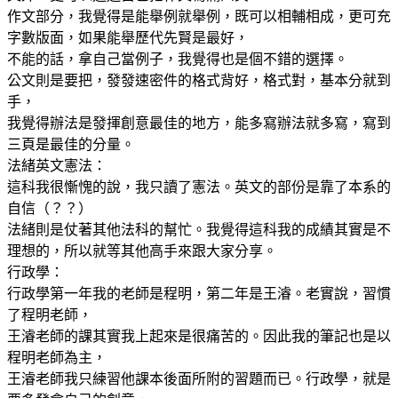
作文部分，我覺得是能舉例就舉例，既可以相輔相成，更可充
字數版面，如果能舉歷代先賢是最好，
不能的話，拿自己當例子，我覺得也是個不錯的選擇。
公文則是要把，發發速密件的格式背好，格式對，基本分就到
手，
我覺得辦法是發揮創意最佳的地方，能多寫辦法就多寫，寫到
三頁是最佳的分量。
法緒英文憲法：
這科我很慚愧的說，我只讀了憲法。英文的部份是靠了本系的
自信（？？）
法緒則是仗著其他法科的幫忙。我覺得這科我的成績其實是不
理想的，所以就等其他高手來跟大家分享。
行政學：
行政學第一年我的老師是程明，第二年是王濬。老實說，習慣
了程明老師，
王濬老師的課其實我上起來是很痛苦的。因此我的筆記也是以
程明老師為主，
王濬老師我只練習他課本後面所附的習題而已。行政學，就是