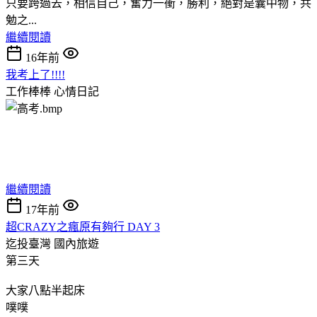
只要跨過去，相信自己，奮力一衝，勝利，絕對是囊中物，共
勉之...
繼續閱讀
16年前
我考上了!!!!
工作棒棒
心情日記
繼續閱讀
17年前
超CRAZY之瘋原有夠行 DAY 3
迄投臺灣
國內旅遊
第三天
大家八點半起床
噗噗