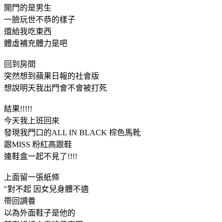
開門的是男生
一臉玩世不恭的樣子
還給我吃東西
體虛補充體力是吧
回到房間
突然想到蘋果日報的社會版
想說明天我出門會不會被打死
結果!!!!!
今天我上班回來
發現我門口的ALL IN BLACK 棕色馬靴
跟MISS 粉紅高跟鞋
連鞋盒一起不見了!!!!
上面留一張紙條
"對不起 因女兒身體不適
帶回調養
以為外面鞋子是他的