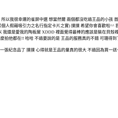
 所以我很幸運的雀屏中選 想當然爾 兩個都沒吃過王品的小孩 
個人假藉吸引力之名行指定卡片之實) 撲撲 希望你會喜歡啦^^ 
所以 我還是愛我的陶板屋 XDDD 裡面覺得最棒的應該是裝在貝
拍他都在!! 哈哈 不過要說的是 王品的服務真的不錯 可珊得
張紀念品了 撲撲 心得就是王品的量真的很大 不過因為買一送一