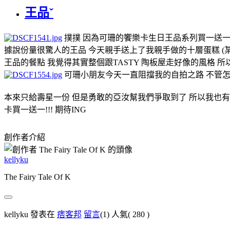
王品ˇ
撲撲 因為可珊的饗樂卡生日王品系列買一送一
據說份量很驚人的王品 今天親手送上了我親手做的十層蛋糕 (某
王品的餐點 我覺得其實整個跟TASTY 陶板屋走好像的風格 
可珊小朋友今天一直阻擋我的自拍之路 不管怎麼
本來只給壽星一份 但是勇敢的亞汝幫我們爭取到了 所以我也有一
卡買一送一!!! 期待ING
創作者介紹
kellyku
The Fairy Tale Of K
kellyku 發表在
痞客邦
留言
(1)
人氣(
280
)