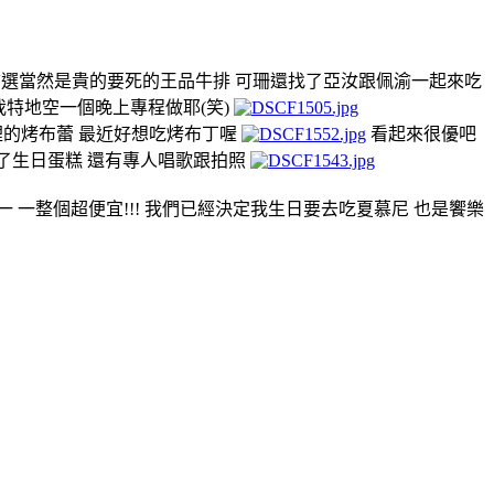
首選當然是貴的要死的王品牛排 可珊還找了亞汝跟佩渝一起來吃
我特地空一個晚上專程做耶(笑)
殼裡的烤布蕾 最近好想吃烤布丁喔
看起來很優吧
到了生日蛋糕 還有專人唱歌跟拍照
 一整個超便宜!!! 我們已經決定我生日要去吃夏慕尼 也是饗樂