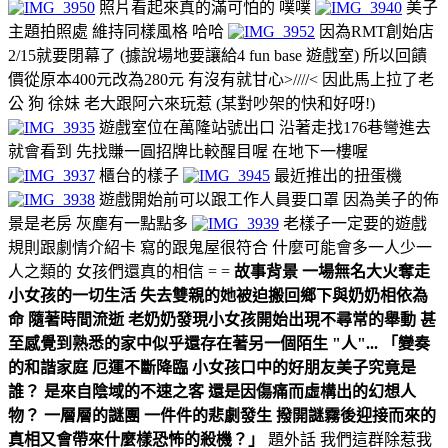
照片看起來真的滿可怕的 噗噗
美子
主題拍照處 維持同樣風格 哈哈
因為RMT創始店
2/15就要閉幕了 (據說場地要讓給4 fun base 遊戲室) 所以回饋
價從原本400元改為280元 有沒有就甘心>////< 因此馬上拉了老
公 狗 徐妹 老大跟阿六來玩惹 (某對吵架的快和好呀!)
遊戲室位在萬隆站號出口 沿著走找176巷彎進去
就會看到 先找賺一圓招牌比較醒目喔 在地下一樓喔
櫃台的樣子
最近推出的扭蛋機
遊戲開始前可以跟工作人員要口罩 因為美子的佈
景是老房 灰塵有一點點多
老樣子一定要的遊戲
規則跟劇情介紹卡 寫的跟鬼屋很符合 什麼可能會多一人少一
人之類的 女孩們還真的相信 = =
故事背景 一場無名大火奪走
小女孩的一切生活 失去雙親的她被迫搬回鄉下與奶奶相依為
命 隨著時間流逝 老奶奶發現小女孩開始出現不尋常的舉動 甚
至感覺到熟悉的家中似乎還存在著另一個陌生 "人"... 「變奏
的和諧家庭 厄運不斷降臨 小女孩口中的好朋友美子究竟是
誰？ 是來自陰域的不速之客 還是因傷痛而虛構出的幻想人
物？ 一層層的謎團 一件件的悲劇發生 撥開謎霧後迎接而來的
真相又會帶來什麼樣恐怖的殺機？」
題外話 我們這群除惹我