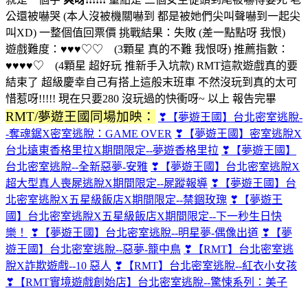
公還被嚇哭 (本人沒被機關嚇到 都是被她們尖叫聲嚇到一起尖
叫XD) 一整個值回票價 挑戰結果：失敗 (差一點點呀 我恨)
遊戲難度：♥♥♥♡♡ (3顆星 真的不難 我恨呀) 推薦指數：
♥♥♥♥♡ (4顆星 超好玩 推新手入坑款) RMT這款遊戲真的要
結束了 超級慶幸自己有搭上這般末班車 不然沒玩到真的太可
惜惹呀!!!!! 現在只要280 沒玩過的快衝呀~ 以上 報告完畢
RMT/夢遊王國同場加映：
❣【夢遊王國】台北密室逃脫-
-奪魂鋸X密室逃脫：GAME OVER
❣【夢遊王國】密室逃脫X
台北遠東香格里拉X期間限定--夢遊香格里拉
❣【夢遊王國】
台北密室逃脫--全新惡夢-安雅
❣【夢遊王國】台北密室逃脫X
超大型真人喪屍逃脫X期間限定--屍蹤報導
❣【夢遊王國】台
北密室逃脫X五星級飯店X期間限定--禁錮玫瑰
❣【夢遊王
國】台北密室逃脫X五星級飯店X期間限定--下一秒生日快
樂！
❣【夢遊王國】台北密室逃脫--明星夢-偶像出道
❣【夢
遊王國】台北密室逃脫--惡夢-籠中鳥
❣【RMT】台北密室逃
脫X詐欺遊戲--10 惡人
❣【RMT】台北密室逃脫--紅衣小女孩
❣【RMT實境遊戲創始店】台北密室逃脫--驚悚系列：美子