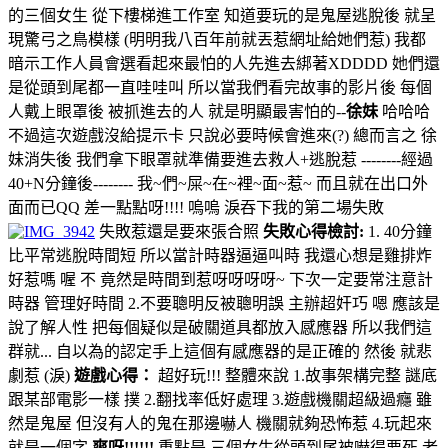
的三個女生 從下樓梯進工作室 知道要玩的是鬼屋逃脫後 就呈
現驚弓之鳥模樣 (明明我八百年前就丟惹網址給她們惹) 我都
暗示工作人員會選看起來最怕的人先進去綁著XDDDD 她們還
是從頭到尾都一直哇哇叫 所以當我們看完故事的影片後 每個
人戴上眼罩後 被抓進去的人 就是明顯最害怕的--
徐妹
哈哈哈
不過這次遊戲沒給提示卡 只說必要時候會進來(?) 總而言之 徐
妹消失後 我們拿下眼罩就準備要進去救人+逃脫惹 --------經過
40+N分鐘後-------- 我~們~屎~在~裡~面~惹~ 而且就在出口外
面而已QQ 差一點點呀!!!! 嗚嗚 淚吞下我的第二場失敗
失敗惹還是要來張合照
失敗心得檢討:
1. 40分鐘
比平常逃脫時間短 所以當計時器逼逼叫時 我還心想是雞排炸
好惹嗎 喔 不 竟然是時間到惹呀呀呀呀~ 下次一定要常注意計
時器 管理好時間 2.不要聰明反被聰明誤 主辦超奸巧 嗯 應該是
說了解人性 把每個疑似是破關道具都放入感應器 所以我們這
群就... 自以為的認定手上這個有感應器的是正確的 然後 就悲
劇惹 (淚)
遊戲心得：
超好玩!!! 整體來說 1.故事架構完整 謎底
跟某部電影一樣 撲 2.翻找率低好處理 3.遊戲機關超級過癮 雖
然是鬼屋 但沒有人的鬼在那邊嚇人 機關就夠恐怖惹 4.玩起來
就是一個字
爽呀!!!!!!
重點是 三個女生從頭到尾被嚇得要死 老