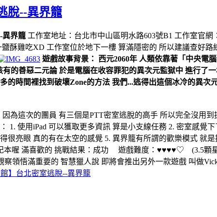
逃脫--異界籠
-異界籠
工作室地址：台北市中山區明水路603號B1 工作室官網
一鹽酥雞吃XD 工作室位於地下一樓 算滿隱密的 所以建議查好
遊戲故事背景： 西元2060年 人類依靠著「中央電
產生了不該有的善惡二元論 於是電腦在收容罪犯的異次元監獄中 進行了
不多的時間裡找到破壞Zone的方法 我們...逃得出這個冰冷的異次
!! 因為這次的團員 有三個是PTT密室逃脫的高手 所以完全沒用到
 1. 使用iPad 可以獲取更多資訊 算是小支線任務 2. 密室感
得很亮眼 真的有在太空的感覺 5. 異界籠有所謂的歡樂模式 就
本喔 滿喜歡的 挑戰結果：成功 遊戲難度：♥♥♥♥♡ (3.5顆星
悟滿重要的 智慧獵人說 即將會推出另外一款遊戲 叫做Vicky 值
室館】台北密室逃脫--異界籠