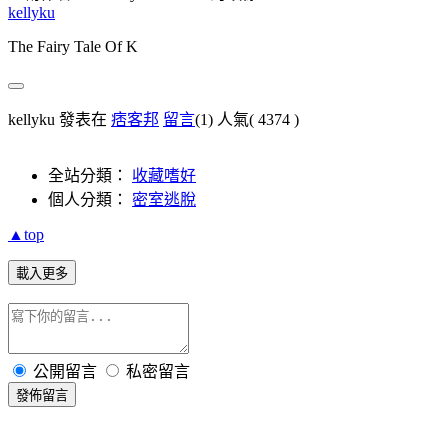
kellyku
The Fairy Tale Of K
kellyku 發表在
痞客邦
留言
(1)
人氣(
4374
)
全站分類：
收藏嗜好
個人分類：
密室逃脫
▲top
載入更多
公開留言
私密留言
發佈留言