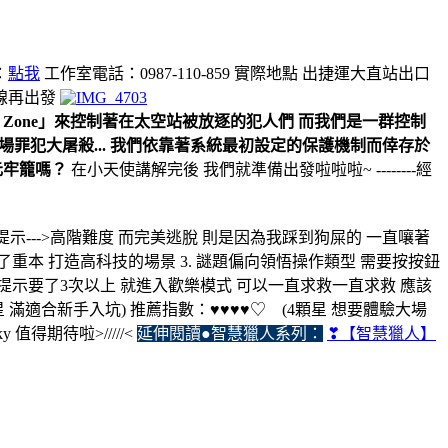
：
點我
工作室電話：0987-110-859 實際地點 出捷運大直站出口
路線再出發
腦 Zone」來控制著在太空站被放逐的犯人們 而我們是一群控制
一場罪犯大屠殺... 我們依靠著系統最初設定的保護機制而倖存於
元牢籠嗎？
在小天使講解完後 我們就準備出發啦啦啦~ --------經
提示--->高階難度 而完美逃脫 則是因為我踩到狗屎的 一直嚷著
覺下了重本 打造高科技的場景 3. 謎題偏向領悟操作類型 需要按按鈕
是提示要了3次以上 就進入歡樂模式 可以一直求救一直求救 應該
 滿適合新手入坑) 推薦指數：♥♥♥♥♡ (4顆星 想要體驗大場
得期待啦>/////<
延伸閱讀●智慧獵人系列：
❣【智慧獵人】