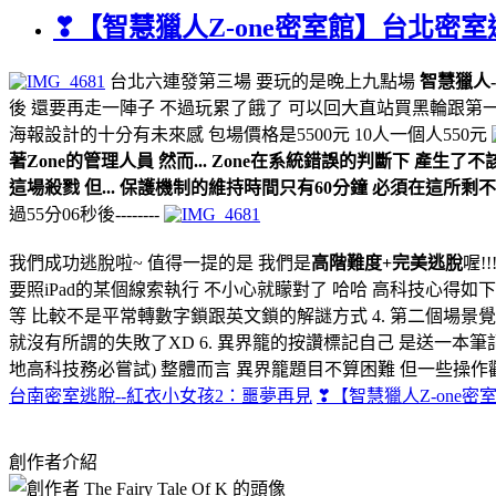
❣【智慧獵人Z-one密室館】台北密室
台北六連發第三場 要玩的是晚上九點場
智慧獵人-
後 還要再走一陣子 不過玩累了餓了 可以回大直站買黑輪跟第
海報設計的十分有未來感 包場價格是5500元 10人一個人550元
著Zone的管理人員 然而... Zone在系統錯誤的判斷下 
這場殺戮 但... 保護機制的維持時間只有60分鐘 必須在這所剩
過55分06秒後--------
我們成功逃脫啦~ 值得一提的是 我們是
高階難度+完美逃脫
喔!
要照iPad的某個線索執行 不小心就矇對了 哈哈 高科技心得如下：
等 比較不是平常轉數字鎖跟英文鎖的解謎方式 4. 第二個場景覺
就沒有所謂的失敗了XD 6. 異界籠的按讚標記自己 是送一本筆記
地高科技務必嘗試) 整體而言 異界籠題目不算困難 但一些操作觀察領
台南密室逃脫--紅衣小女孩2：噩夢再見
❣【智慧獵人Z-one密
創作者介紹