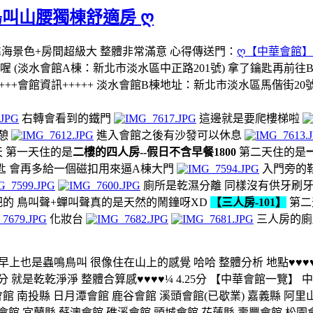
鳥叫山腰獨棟舒適房 ღ
海景色+房間超級大 整體非常滿意 心得傳送門：
ღ【中華會館】
A棟喔 (淡水會館A棟：新北市淡水區中正路201號) 拿了鑰匙再前
+會館資訊+++++ 淡水會館B棟地址：新北市淡水區馬偕街20號 淡
右轉會看到的鐵門
這邊就是要爬樓梯啦
憩
進入會館之後有沙發可以休息
 第一天住的是
二樓的四人房--假日不含早餐1800
第二天住的是
匙 會再多給一個磁扣用來逼A棟大門
入門旁的
廁所是乾濕分離 同樣沒有供牙刷牙
把的 鳥叫聲+蟬叫聲真的是天然的鬧鐘呀XD
【三人房-101】
第二
化妝台
三人房的廁
上也是蟲鳴鳥叫 很像住在山上的感覺 哈哈 整體分析 地點♥♥♥♥½
½ 4.5分 就是乾乾淨淨 整體合算感♥♥♥♥¼ 4.25分 【中華會館一
會館 南投縣 日月潭會館 鹿谷會館 溪頭會館(已歇業) 嘉義縣 阿里
館 宜蘭縣 蘇澳會館 礁溪會館 頭城會館 花蓮縣 壽豐會館 松園