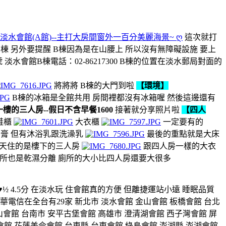
淡水會館(A館)--主打大房間窗外一百分美麗海景~ ღ
這次就打
往B棟 另外要提醒 B棟因為是在山腰上 所以沒有無障礙設施 要上
水會館B棟電話：02-86217300 B棟的位置在淡水郵局對面的
將將將 B棟的大門到啦
【環境】
B棟的冰箱是全館共用 房間裡都沒有冰箱喔 然後這邊還有
一樓的三人房--假日不含早餐1600
接著就分享照片啦
【四人
鞋櫃
大衣櫃
一定要有的
膏 但有沐浴乳跟洗澡乳
最後的重點就是大床
天住的是樓下的三人房
跟四人房一樣的大衣
所也是乾濕分離 廁所的大小比四人房還要大很多
 4.5分 在淡水玩 住會館真的方便 但離捷運站小遠 睡眠品質
覽】 中華電信在全台有29家 新北市 淡水會館 金山會館 板橋會館 台北
山會館 台南市 安平古堡會館 高雄市 澄清湖會館 西子灣會館 屏
會館 花蓮美侖會館 台東縣 台東會館 綠島會館 澎湖縣 澎湖會館