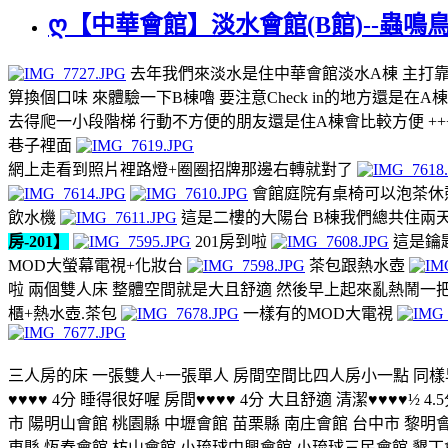
ღ【中華會館】淡水會館(B館)--蟲鳴
去年我們來淡水是住中華會館淡水A棟 主打靠
算換個口味 來體驗一下B棟嚕 要注意Check in的地方還是在
去得爬一小段階梯 行動不方便的朋友還是住A棟會比較方便 ++++
巷子裡面
網上走看到照片裡路燈+圈圈招牌那邊右轉就對了
會館庭院有桌椅可以泡茶休
飲水機
這是二樓的大陽台 B棟我們總共住兩天
房-201】
201房到啦
這是鑰
MOD大螢幕電視+化妝台
茶包跟熱水壺
啦 兩個雙人床 整體空間就是大且舒適 然後早上起來亂熱鬧一
櫃+熱水壺.茶包
一樣有的MOD大電視
三人房的床 一張雙人+一張單人 房間空間比四人房小一點 同樣早
♥♥♥♥ 4分 睡得很好喔 房間♥♥♥♥ 4分 大且舒適 清潔♥♥♥♥
市 陽明山會館 桃園縣 中壢會館 苗栗縣 南庄會館 台中市 黎明
東縣 恆春會館 枋山會館 小琉球中興會館 小琉球三民會館 墾丁會