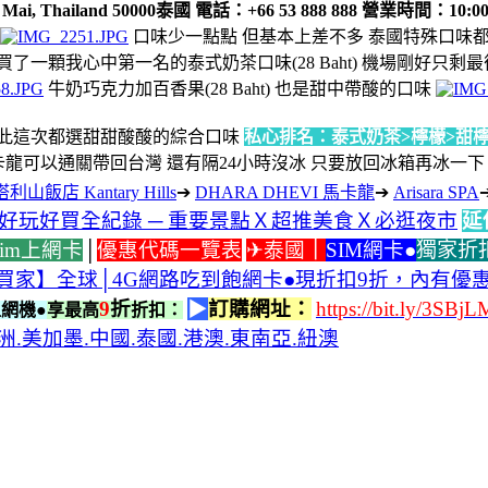
ng Mai, Thailand 50000泰國 電話：+66 53 888 888 營業時間：10:00
口味少一點點 但基本上差不多 泰國特殊口味
買了一顆我心中第一名的泰式奶茶口味(28 Baht) 機場剛好只剩最後一
牛奶巧克力加百香果(28 Baht) 也是甜中帶酸的口味
膩 因此這次都選甜甜酸酸的綜合口味
私心排名：泰式奶茶>檸檬>甜
I的馬卡龍可以通關帶回台灣 還有隔24小時沒冰 只要放回冰箱再冰
利山飯店 Kantary Hills
➔
DHARA DHEVI 馬卡龍
➔
Arisara SPA
好玩好買全紀錄 ─ 重要景點Ｘ超推美食Ｘ必逛夜市
延
sim上網卡
│
優惠代碼一覽表
✈泰國
｜
SIM網卡
●
獨家折
買家】全球│4G網路吃到飽網卡●現折扣9折，內有優惠代
9
折
▶
訂購網址：
https://bit.ly/3SBj
網機●
享最高
折扣：
.美加墨.中國.泰國.港澳.東南亞.紐澳