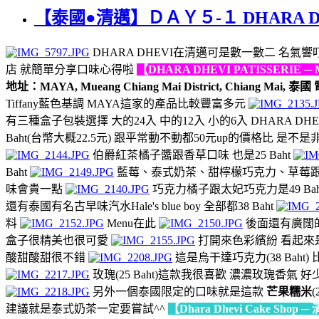
【泰國●清邁】ＤＡＹ５-１ DHARA DH
DHARA DHEVI在清邁可是數一數二 名
店 就簡單分享口味心得啦
【DHARA DHEVI PATISSERIE
地址：MAYA, Mueang Chiang Mai District, Chiang Mai, 泰
Tiffany藍色基調 MAYA這家的產品比較豐富多元
有三種盒子包裝選擇 大的24入 中的12入 小的6入 DHARA
Baht(台幣大概22.5元) 跟平常動不動都50元up的價格比 是不
伯爵紅茶橘子醬跟香草口味 也是25 Baht
Baht
藍莓、泰式奶茶、甜檸檬巧克力、草莓跟烏干達
味會貴一點
巧克力橘子跟太妃巧克力是49 Bah
還有泰國有名古早味汽水Hale's blue boy 全部都38 Baht
料
Menu在此
後面還有廣闊
盒子很精美也很可愛
打開來色彩繽紛 看起來
酸甜酸甜很不錯
這是烏干達巧克力(38 Baht
玫瑰(25 Baht)這款我很喜歡 濃濃玫瑰香氣 
另外一個泰國限定的口味就是這款
芒果糯米
建議就是泰式奶茶一定要嘗試^^
【Dhara Dhevi Cake Sho