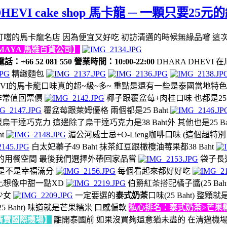
EVI cake shop 馬卡龍 ─ 一顆只要
氣響叮噹的馬卡龍名店 因為便宜又好吃 初訪清邁的時候無緣品嚐 
 ─ MAYA 馬雅百貨公司】
國 電話：+66 52 081 550 營業時間：10:00-22:00
DHARA DHEV
精緻麵包
 DHEVI的馬卡龍口味真的超~級~多~ 重點是還有一些是泰國當地
是非常值回票價
椰子跟覆盆莓+肉桂口味 也都是25 B
覆盆莓跟萊姆優格 兩個都是25 Baht
巧克力 這邊除了烏干達巧克力是38 Baht外 其他也是25 Bah
t
湄公河威士忌+O-Lieng咖啡口味 (這個超
白太妃蓁子49 Baht 抹茶紅豆跟橄欖油莓果都38 Baht
的用餐空間 最後我們選擇外帶回家品嘗
袋子長這樣
是不是幸福滿分
每個看起來都好好吃
) 比想像中甜一點XD
伯爵紅茶搭配橘子醬(25 Ba
好少女
一定要選的
泰式奶茶
口味(25 Baht) 
(25 Baht) 味道就是芒果糯米 口感偏軟
私心排名：泰式奶茶>芒果
p ─ 清賣國際機場】
離開泰國前 如果沒買夠還意猶未盡的 在清邁機