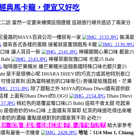
25元的經典馬卡龍，便宜又好吃
這次二訪 當然一定要來補償這個遺憾 這趟旅行總共造訪了兩家分
I 在尼曼路的MAYA百貨公司一樓就有一家
裝潢是
還有各式各樣的蛋糕 接著就是重頭戲馬卡龍
特色口味 讓人耳目一新
檸檬跟開心果口味 都是25
aht
檸檬草跟玫瑰口味 也是25 Baht
咖啡跟芒果糯米 連芒果糯米這個泰國特殊口味也都只要25
t 是不是很佛心呢 DHARA DHEVI的巧克力或其他特別泰口
特別 可惜沒買到 因為當時被別的口味吸引) 旁邊是玫瑰荔枝、芒果
除了甜點之外 MAYA的Dhara Dhevi還有提供飲
 上面有Dhara Dhevi的LOGO
Dhara Dhevi
桃紅色的是覆盆莓口味(25 Baht) 這款不會太甜 吃起來
ht) 是個奇妙的Mix口味 上面還有茶葉耶 紅茶的味道吃得出來喔
整顆就是泰奶的濃縮 重點是絕對別的國家買不到 必吃!!!
糯米=玫瑰>覆盆莓>伯爵紅茶橘子醬=烏干達巧克力
給大家參考
場還有最後一次機會
地址：51/4 Moo 1, Chiang