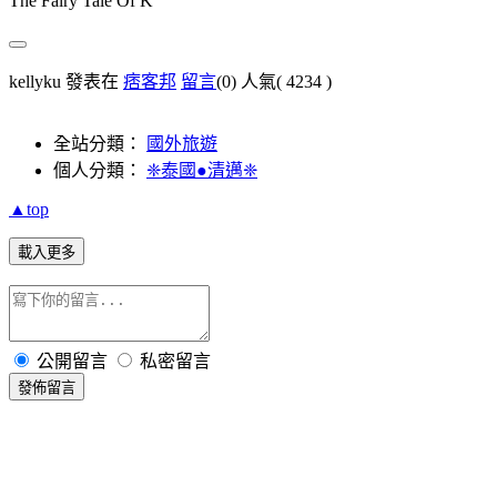
The Fairy Tale Of K
kellyku 發表在
痞客邦
留言
(0)
人氣(
4234
)
全站分類：
國外旅遊
個人分類：
❈泰國●清邁❈
▲top
載入更多
公開留言
私密留言
發佈留言