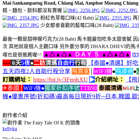
Mai-Sankampaeng Road, Chiang Mai, Amphoe Mueang Chia
糕、麵包、飲料都沒有賣喔
粉紅色草莓口味(42 Baht)
再
少女都會喜歡的藍莓口味(28 Baht)
最後一顆是甜檸檬巧克力(28 Baht) 馬卡龍最怕吃多太甜會
次 其他就是個人主觀口味 另外要分享的 DHARA DHEV
▲△▲△▲
ＤＡＹ ５
▲△▲△▲
嚐也是很推薦喔^^
坎塔
──
6天
5夜
●
二訪
清邁
自由
行
行程
【泰國●清邁】好吃
五天四夜2人自助行程分享
飛買家
│
WIFI機
●
飛譯通
●
訂購網址：
https://bit.ly/3FmjhXU
▶
介紹網址：
【飛
✈泰國│
WiFi機●
獨家折扣序號
TTB90
泰國清邁
Wi-Fi
上
機●優惠序號(折扣碼)最高每日現折9折─日本.韓國.歐洲
創作者介紹
kellyku