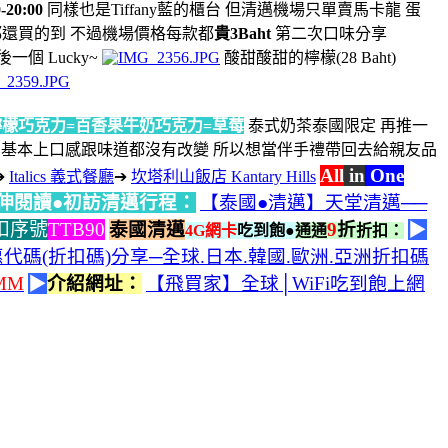
-20:00
同樣也是Tiffany藍的櫃台 但清邁機場只單賣馬卡龍 蛋
都還買的到 不過機場價格每款都
貴3Baht
第二次口味分享
個 Lucky~
酸甜酸甜的檸檬(28 Baht)
檸檬巧克力=百香果牛奶巧克力=草莓
泰式奶茶泰國限定 再推一
一下 基本上口感跟味道都沒有改變 所以想當伴手禮帶回去給親友品
All
in
One
➔
Italics 義式餐廳
➔
坎塔利山飯店 Kantary Hills
伸閱讀●初訪清邁行程：
【泰國●清邁】天堂清邁──
扣序號
TTB90
泰國清邁
9
折
▶
4G網卡
吃到飽●
通通
折扣：
碼(折扣碼)分享─全球.日本.韓國.歐洲.亞洲折扣碼
LMM
▶
介紹網址：
【飛買家】全球│WiFi吃到飽上網