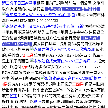
蹟三分子日軍射擊場
相隔 目前
已規劃設計為一個公園
之後可
以作為遊憩的小古蹟花園
【成大寶仁 V&A 3 ●接待會館】
地址：臺南市林
森路三段245號
電話：06-2005533
接待中心離
基地位置不遠 建議可以先去看完基地再去接待中心 這樣對位
置介紹會比較明確 選樓層跟方位也會更有感覺
【成大寶仁
V&A 3 ●格局圖】
成大寶仁基本上是規劃3-4房的自住格局 坪
數30-42.8坪左右
最小
的3房其實是
2+1房
位置落在A2、A6、B2、B6這四間 格局只
是上下顛倒而已
成大
寶仁以這個
3房
格局為多 位置落在A3、A5、A7、B3、B5、
B7這六間 算是正三房格局 但是主臥直接有再多隔出一間大更
衣室 說是
3+1
也沒問題
4房
只有A1、B1兩間可選擇 規劃上同樣是
正四房
但是主臥廁
所出來有再多格一間小更衣室 屬於
4+1的設計
4+1房格局有被
放在
PTT
上面討論 得到不錯的讚美 甚至有鄉民技癢幫忙畫了
設計圖 有興趣可以
點我
去看 p.s. 格局圖僅因為永龍還在變更
設計中 所以圖面僅供參考 實際還是要等變更完的圖為準 針對