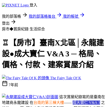
登入
我的部落格
我的部落格後台
我的帳號
登出
房市◆賞房紀錄
生活綜合
♖【房市】臺南X北區│永龍建
設●成大寶仁 V&A 3 ─ 格局、
價格、付款、建案賞屋介紹
The Fairy Tale Of K
7年前
這次賞屋紀錄寫的是臺南在
地建商
永龍建設
在
台南的第三棟大樓
——
成大寶仁 V&A 3
之