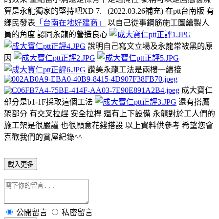
算是永龍獨家的堅持吧XD 7. (2022.03.26補充) 在ptt台南版 有
鄉民發表
「台南在地好建商」
以自己從事鋼筋施工圖繪製人
員的角度 認同永龍的營造良心
說明自己寫文立場及永龍常被黑的原
因
讚美永龍工法是兩樓一續接
成大寶仁
部分是b1-1F採取這個工法
還有搭鷹
架部分 有交叉拉趕 安全拉桿 還有上下設備 永龍對於工人們的
施工架是很嚴謹 也很願意花錢搭設 以上資料供參考 希望您會
喜歡我們的賞屋紀錄^^
載入更多
公開留言
私密留言