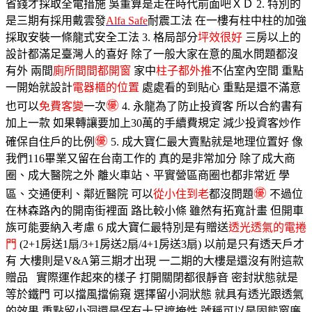
省錢才採取全電措施 吳董算是走在時代前面吧ＸＤ 2. 特別的
是三期有採用戴雲發
Alfa Safe
耐震工法 在一樓有柱中柱的加強
採取安裝一條龍式安全工法 3. 格局部分
坪效很好
三房以上的
設計都滿足臺灣人的喜好 除了一般大家在意的風水問題都沒
有外 兩間
廁所間間都開窗
家中
柱子都外推
不佔室內空間 重點
一開始就設計
電器櫃的位置
處處看的到貼心 重點是還不滿意
㊝
也可以
免費客變
一次
4. 永龍為了防止投資客 所以合約書有
加上一款 如果轉讓要加上30萬的手續費規定 減少投資客炒作
㊝
確保自住戶的比例
5. 成大寶仁最大賣點就是地理位置好 像
我們116畢業又留在台南工作的 真的是非常加分 除了成大商
圈、成大醫院之外 離火車站、平實營區商圈也都非常近 學
㊝
區、交通便利、鄰近醫院 可以
從小住到老
都沒問題
不過位
在林森路內的開南街裡面 路比較小條 雖然有拓寬計畫 但開車
族可能要納入考慮 6 成大寶仁最特別是有贈送
透光透氣的電捲
門
(2+1房送1扇/3+1房送2扇/4+1房送3扇) 以前是只有透天戶才
有 大樓則是V&A第三期才出現 一二期的大樓是還沒有附這款
贈品 實際運作起來的樣子 打開關閉都很靜音 密封狀態就是
等於鐵門 可以擋風擋偷窺 選擇留小洞狀態 就具有透光跟透氣
的效果 重點留小洞還是保有十足遮掩性 號稱可以是固態窗廉