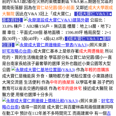
前的V&A1跟2都在火熱的東橋重劃區 V&A第三期選在北區的
開南街落腳 因為在
寶仁幼兒園/國小前面
又鄰近
成大大學跟成
大醫院
因此在V&A 3冠上
「成大寶仁」
【成大寶仁 V&A 3 ●
基本資料】
公設比：
33.8%
棟戶：AB2棟/156戶，無店面
樓層：地上14層，地下2
層
車位：平面式208個
基地面積： 1596.89坪
格局房型：2+1
房(30坪)、3房(40坪) 、4房(42.8坪)
【成大寶仁 V&A 3 ●基地
位置】
(照片來源：
好宅攻略の台南
) 成大寶仁基本上是依存著
成大周遭機能
所以
吃的、買的生活機能健全 學區部分私立寶仁幼兒園/國小一直
是台南家長給孩子最奢華的選擇 另外也臨近小東公園等大型
公園
作為
年輕的首購族
成大寶仁是機能房 外食、購物都方便 地點位置佳 小東路通往
大灣交流道 生活便利 作為
中年的換屋族
以學區考量 孩子們的
教育可以省去交通的接送 作為
老年的退休宅
接近成大醫院 就
醫方便 用餐也選擇十分多元
(照片來源：
好宅攻
略の台南
) 值得一提的是 成大寶仁與百慶林森苑兩個建案同時
在動工中 預計在112年差不多時間完工 而兩建案中 有一個
古