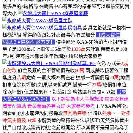
最多戶的3房格局 在銷售中心有完整的樣品屋可以體驗空間實
際大小
廚具之後就是一模模一
樣樣這組 覺得顏色跟設計都很漂亮 算是加分
【成大寶仁
V&A 3 ●價格/付款方式】
價格部分 以
A3-5F
請銷售小姐開價
房子是1200萬加上車位135萬等於
1335萬
來計算 時間點是108
年2月 建商通常都會逐年做調漲 所以給大家參考
付款方式是
2成
自付款
訂金及簽約金不管總價先收
60萬
兩成餘款接著依工程
進度分
八期
繳納 一期大概25萬左右 這樣一坪開價是
29萬
(總價
扣車位除以坪數) 如果以88折試算 變成一坪
27萬
(總價扣車位
除以坪數) 但是如果有下訂給訂金 應該還有空間可以談
【成
大寶仁 V&A 3 ●短評】
以下評論為本人主觀想法
絲毫沒有建
商業配贊助
青菜蘿蔔各有喜好
大家參考參考
1. V&A系列從1
期看到3期 永龍建設同樣採取
無瓦斯建築
但贈送
熱汞、一對多
冷氣主機及IH爐
永龍吳董的堅持是在法規修正(天然氣佈管由
住戶自付改成建商付錢)之前就開始 所以其實不是是因為為了