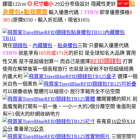
☞☞
貼
腰圍122cm
◎ 尺寸縮小
29公分窄版設計 隱藏性更好
身腰包●點我購買
輸入優惠代碼：
TTB70
即享優惠價格
$
385
(原價$550，輸入折扣碼，現省$165)
現在
頸錢包
、
內藏腰包
、
貼身腰包
三款 只要輸入優惠代碼
TTB70
就能享有
165元或171元
的折扣 是全球知名大品牌 實用
RFID頸錢包
性又高 是不是超級划算^^ 而自己是選擇
打算
使用在解禁後第一個長程旅行 也就是治安較不好但超級經典
的義大利
選擇一個
米白色一個黑色
可以摺疊收納 整體可以縮很小 放行李箱完全不佔空間
攤開實體的照片 前
面魔鬼氈打開有
一前一後、一小一大的2個分層空間
後面則是
有1個大的紗網收納地方
長寬是
16公分X14
公分
重量是
70公克
三個空間可