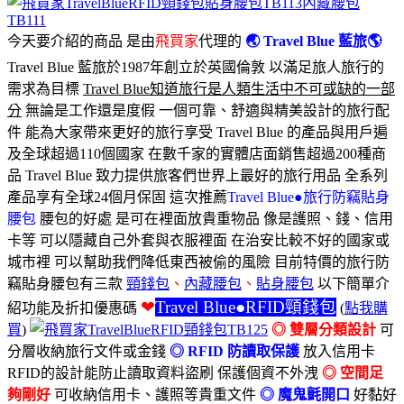
今天要介紹的商品 是由
飛買家
代理的
🌏 Travel Blue 藍旅🌎
Travel Blue 藍旅於1987年創立於
英國倫敦
以滿足旅人旅行的
需求為目標
Travel Blue知道旅行是人類生活中不可或缺的一部
分
無論是工作還是度假 一個可靠、舒適與精美設計的旅行配
件 能為大家帶來更好的旅行享受 Travel Blue 的產品與用戶遍
及全球超過110個國家 在數千家的實體店面銷售超過200種商
品 Travel Blue 致力提供旅客們世界上最好的旅行用品 全系列
產品享有全球24個月保固 這次推薦
Travel Blue●旅行防竊貼身
腰包
腰包的好處 是可在裡面放貴重物品 像是護照、錢、信用
卡等 可以隱藏自己外套與衣服裡面 在治安比較不好的國家或
城市裡 可以幫助我們降低東西被偷的風險 目前特價的旅行防
竊貼身腰包有三款
頸錢包
、
內藏腰包
、
貼身腰包
以下簡單介
❤
Travel Blue●RFID頸錢包
紹功能及折扣優惠碼
(
點我購
買
)
◎ 雙層分類設計
可
分層收納旅行文件或金錢
◎ RFID 防讀取保護
放入信用卡
RFID的設計能防止讀取資料盜刷 保護個資不外洩
◎ 空間足
夠剛好
可收納信用卡、護照等貴重文件
◎ 魔鬼氈開口
好黏好