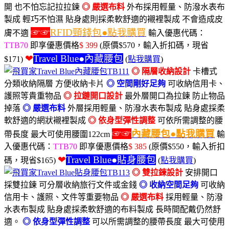
開 也不怕忘記拉拉鍊
◎ 嚴選布料
外布採用輕量、防潑水表布
製成 輕巧不怕濕 貼身處則採柔軟舒適的襯裡製成 不會造成皮
☞☞
RFID頸錢包●點我購買
膚不適
輸入優惠代碼：
TTB70
即享優惠價格
$ 399
(原價$570，輸入折扣碼，現省
❤
Travel Blue●內藏腰包
$171)
(
點我購買
)
◎ 隔層收納設計
卡槽式
分類收納隔層 方便收納卡片
◎ 空間剛好足夠
可收納信用卡、
護照等貴重物品
◎ 拉鏈開口設計
最外層開口為拉鍊 防止物品
掉落
◎ 嚴選布料
外層採用輕量、防潑水表布製成 貼身處採柔
軟舒適的網狀襯裡製成
◎ 依身型彈性調整
可依所需調整的腰
☞☞
內藏腰包●點我購買
帶長度 最大可使用腰圍122cm
輸
入優惠代碼：
TTB70
即享優惠價格
$ 385
(原價$550，輸入折扣
❤
Travel Blue●貼身腰包
碼，現省$165)
(
點我購買
)
◎ 雙拉鍊設計
安排開口
採雙拉鍊 可分層收納旅行文件或金錢
◎ 收納空間足夠
可收納
信用卡、護照、文件等重要物品
◎ 嚴選布料
採用輕量、防潑
水表布製成 貼身處採柔軟舒適的布料製成 長時間配戴仍然舒
適。
◎ 依身型彈性調整
可以所需調整的腰帶長度 最大可使用