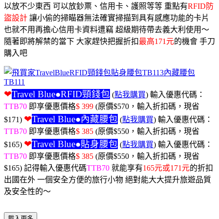
以放不少東西 可以放鈔票、信用卡、護照等等 重點有
RFID防
盜設計
讓小偷的掃瞄器無法確實掃描到具有感應功能的卡片
也就不用再擔心信用卡資料遭竊 超級期待帶去義大利使用～
隨著即將解禁的當下 大家趕快把握折扣
最高171元
的機會 手刀
購入吧
❤
Travel Blue●RFID頸錢包
(
點我購買
) 輸入優惠代碼：
TTB70
即享優惠價格
$ 399
(原價$570，輸入折扣碼，現省
❤
Travel Blue●內藏腰包
$171)
(
點我購買
) 輸入優惠代碼：
TTB70
即享優惠價格
$ 385
(原價$550，輸入折扣碼，現省
❤
Travel Blue●貼身腰包
$165)
(
點我購買
) 輸入優惠代碼：
TTB70
即享優惠價格
$ 385
(原價$550，輸入折扣碼，現省
$165) 記得輸入優惠代碼
TTB70
就能享有
165元或171元
的折扣
出國在外 一個安全方便的旅行小物 絕對能大大提升旅遊品質
及安全性的～
載入更多