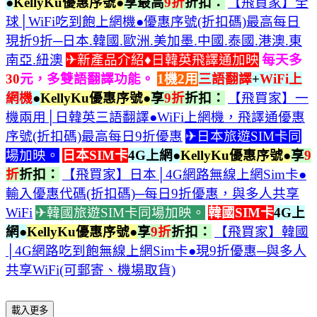
●
KellyKu優惠序號●
享最高
9折
折扣：
【飛買家】全
球│WiFi吃到飽上網機●優惠序號(折扣碼)最高每日
現折9折─日本.韓國.歐洲.美加墨.中國.泰國.港澳.東
南亞.紐澳
✈
新產品介紹♦日韓英飛譯通加映
每天多
30
元，多雙語翻譯功能。
1機2用
三語翻譯
+
WiFi上
網機
●
KellyKu優惠序號●
享
9折
折扣：
【飛買家】一
機兩用│日韓英三語翻譯●WiFi上網機，飛譯通優惠
序號(折扣碼)最高每日9折優惠
✈日本旅遊SIM卡同
場加映。
日本SIM卡
4G上網●
KellyKu優惠序號●
享
9
折
折扣：
【飛買家】日本│4G網路無線上網Sim卡●
輸入優惠代碼(折扣碼)─每日9折優惠，與多人共享
WiFi
✈韓國旅遊SIM卡同場加映。
韓國SIM卡
4G上
網●
KellyKu優惠序號●
享
9折
折扣：
【飛買家】韓國
│4G網路吃到飽無線上網Sim卡●現9折優惠─與多人
共享WiFi(可郵寄、機場取貨)
載入更多