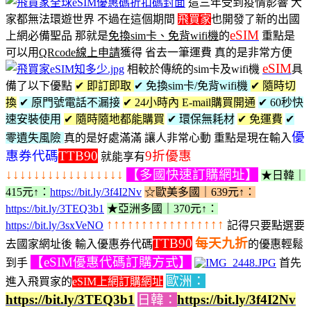
這三年受到疫情影響 大
家都無法環遊世界 不過在這個期間
飛買家
也開發了新的出國
eSIM
上網必備聖品 那就是
免換sim卡、免背wifi機
的
重點是
可以用
QRcode線上申請
獲得 省去一筆運費 真的是非常方便
eSIM
相較於傳統的sim卡及wifi機
具
備了以下優點
✔ 即訂即取
✔ 免換sim卡/免背wifi機
✔ 隨時切
換
✔ 原門號電話不漏接
✔ 24小時內 E-mail購買開通
✔ 60秒快
速安裝使用
✔ 隨時隨地都能購買
✔ 環保無耗材
✔ 免運費
✔
優
零遺失風險
真的是好處滿滿 讓人非常心動 重點是現在輸入
惠券代碼
TTB90
9折優惠
就能享有
↓↓↓↓↓↓↓↓↓↓↓↓↓↓↓↓↓
【多國快速訂購網址】
★日韓｜
415元↑：
https://bit.ly/3f4I2Nv
☆歐美多國｜639元↑：
https://bit.ly/3TEQ3b1
★亞洲多國｜370元↑：
↑↑↑↑↑↑↑↑↑↑↑↑↑↑↑↑↑
https://bit.ly/3sxVeNO
記得只要點選要
TTB90
每天九折
去國家網址後 輸入優惠券代碼
的優惠輕鬆
【eSIM優惠代碼訂購方式】
到手
首先
歐洲：
進入飛買家的
eSIM上網訂購網址
https://bit.ly/3TEQ3b1
日韓：
https://bit.ly/3f4I2Nv