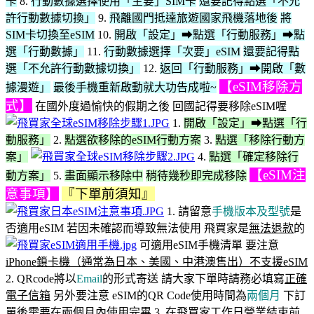
卡
8.
行動數據選擇使用「主要」SIM卡
還要記得點選「不允
許行動數據切換」
9.
飛離國門抵達旅遊國家飛機落地後
將
SIM卡切換至eSIM
10.
開啟「設定」➡點選「行動服務」➡點
選「行動數據」
11.
行動數據選擇「次要」eSIM
還要記得點
選「不允許行動數據切換」
12.
返回「行動服務」➡開啟「數
【eSIM移除方
據漫遊」
最後手機重新啟動就大功告成啦~
式】
在國外度過愉快的假期之後 回國記得要移除eSIM喔
1.
開啟「設定」➡點選「行
動服務」
2.
點選欲移除的eSIM行動方案
3.
點選「移除行動方
案」
4.
點選「確定移除行
【eSIM注
動方案」
5.
畫面顯示移除中
稍待幾秒即完成移除
意事項】
『下單前須知』
1. 請留意
手機版本及型號
是
否適用eSIM 若因未確認而導致無法使用 飛買家是
無法退款
的
可適用eSIM手機清單 要注意
iPhone鎖卡機（通常為日本、美國、中港澳售出）不支援eSIM
2. QRcode將以
Email
的形式寄送 請大家下單時請務必填寫
正確
電子信箱
另外要注意 eSIM的QR Code使用時間為
兩個月
下訂
單後需要在兩個月內使用完畢 3. 在飛買家工作日營業結束前