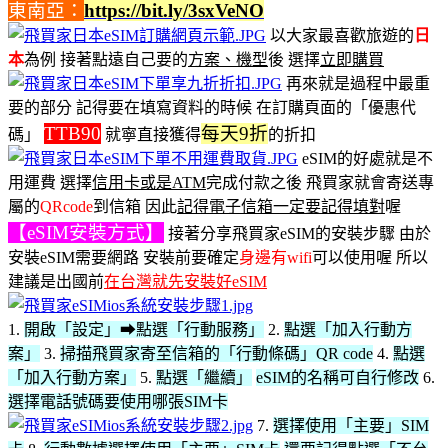
東南亞：
https://bit.ly/3sxVeNO
以大家最喜歡旅遊的
日
本
為例 接著點遠自己要的
方案、機型
後 選擇
立即購買
再來就是過程中最重
要的部分 記得要在填寫資料的時候 在訂購頁面的「優惠代
TTB90
每天9折
碼」
就寧直接獲得
的折扣
eSIM的好處就是不
用運費 選擇
信用卡或是ATM
完成付款之後 飛買家就會寄送專
屬的
QRcode
到信箱 因此
記得電子信箱一定要記得填對
喔
【eSIM安裝方式】
接著分享飛買家eSIM的安裝步驟 由於
安裝eSIM需要網路 安裝前要確定
身邊有wifi
可以使用喔 所以
建議是出國前
在台灣就先安裝好eSIM
1.
開啟「設定」➡點選「行動服務」
2.
點選「加入行動方
案」
3.
掃描飛買家寄至信箱的「行動條碼」QR code
4.
點選
「加入行動方案」
5.
點選「繼續」
eSIM的名稱可自行修改
6.
選擇電話號碼要使用哪張SIM卡
7.
選擇使用「主要」SIM