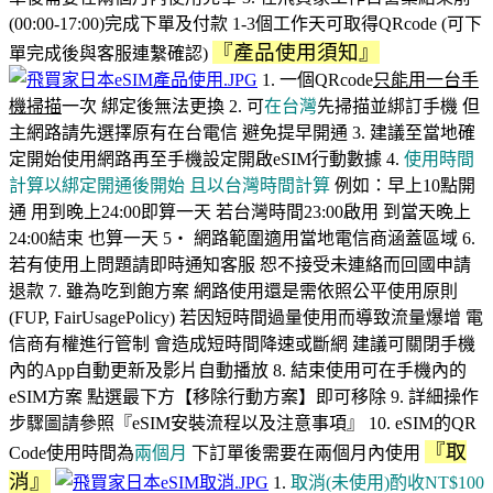
(00:00-17:00)完成下單及付款 1-3個工作天可取得QRcode (可下
『產品使用須知』
單完成後與客服連繫確認)
1. 一個QRcode
只能用一台手
機掃描
一次 綁定後無法更換 2. 可
在台灣
先掃描並綁訂手機 但
主網路請先選擇原有在台電信 避免提早開通 3. 建議至當地確
定開始使用網路再至手機設定開啟eSIM行動數據 4.
使用時間
計算以綁定開通後開始
且以台灣時間計算
例如：早上10點開
通 用到晚上24:00即算一天 若台灣時間23:00啟用 到當天晚上
24:00結束 也算一天 5‧ 網路範圍適用當地電信商涵蓋區域 6.
若有使用上問題請即時通知客服 恕不接受未連絡而回國申請
退款 7. 雖為吃到飽方案 網路使用還是需依照公平使用原則
(FUP, FairUsagePolicy) 若因短時間過量使用而導致流量爆增 電
信商有權進行管制 會造成短時間降速或斷網 建議可關閉手機
內的App自動更新及影片自動播放 8. 結束使用可在手機內的
eSIM方案 點選最下方【移除行動方案】即可移除 9. 詳細操作
步驟圖請參照『eSIM安裝流程以及注意事項』 10. eSIM的QR
『取
Code使用時間為
兩個月
下訂單後需要在兩個月內使用
消』
1.
取消(未使用)酌收
NT$100