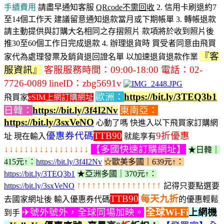
手續費
用
請盡早通知客服
QRcode不需回收
2. 信用卡刷退約7
至14個工作天 建議留意通知退款當月或下期帳單 3. 轉帳退款
請主動提供與訂購大名相同之存摺照片 款項將於收到照片後
推30至60個工作日完成退款 4. 辦理退貨時 買受者同意由飛買
『客
家代為處理發票及銷貨退回證名單 以加速退貨退款作業
服資訊』
客服服務時間：09:00-18:00
電話：02-
7726-0089
lineID：zbg5691v
歐洲：
https://bit.ly/3TEQ3b1
飛買家
eSIM上網訂購網址
日韓：
https://bit.ly/3f4I2Nv
東南亞：
https://bit.ly/3sxVeNO
心動了嗎 快進入以下飛買家訂購網
優惠券代碼
TTB90
9折優惠
址 現在輸入
就能享有
↓↓↓↓↓↓↓↓↓↓↓↓↓↓↓↓↓
【多國快速訂購網址】
★日韓｜
415元↑：
https://bit.ly/3f4I2Nv
☆歐美多國｜639元↑：
https://bit.ly/3TEQ3b1
★亞洲多國｜370元↑：
↑↑↑↑↑↑↑↑↑↑↑↑↑↑↑↑↑
https://bit.ly/3sxVeNO
記得只要點選要
TTB90
每天九折
去國家網址後 輸入優惠券代碼
的優惠輕鬆
✈號外號外，全球同場加映。
全球Wi-Fi
上網機
到手